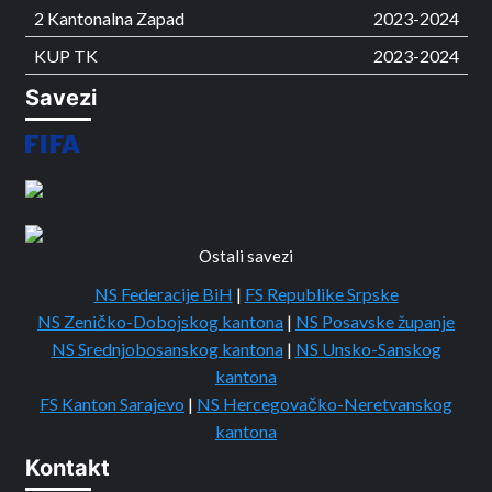
2 Kantonalna Zapad
2023-2024
KUP TK
2023-2024
Savezi
Ostali savezi
NS Federacije BiH
|
FS Republike Srpske
NS Zeničko-Dobojskog kantona
|
NS Posavske županje
NS Srednjobosanskog kantona
|
NS Unsko-Sanskog
kantona
FS Kanton Sarajevo
|
NS Hercegovačko-Neretvanskog
kantona
Kontakt