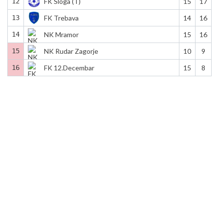
12
FK Sloga (T)
15
17
13
FK Trebava
14
16
14
NK Mramor
15
16
15
NK Rudar Zagorje
10
9
16
FK 12.Decembar
15
8