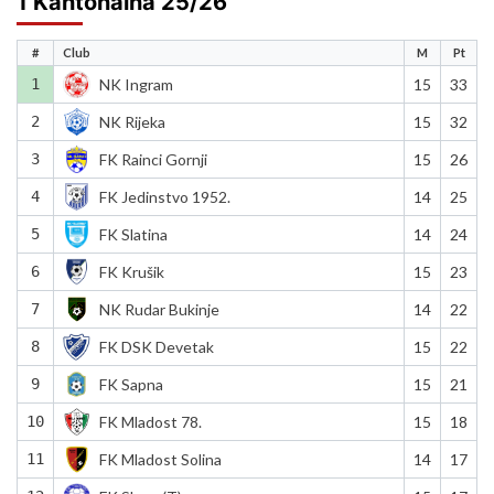
1 Kantonalna 25/26
#
Club
M
Pt
1
NK Ingram
15
33
2
NK Rijeka
15
32
3
FK Rainci Gornji
15
26
4
FK Jedinstvo 1952.
14
25
5
FK Slatina
14
24
6
FK Krušik
15
23
7
NK Rudar Bukinje
14
22
8
FK DSK Devetak
15
22
9
FK Sapna
15
21
10
FK Mladost 78.
15
18
11
FK Mladost Solina
14
17