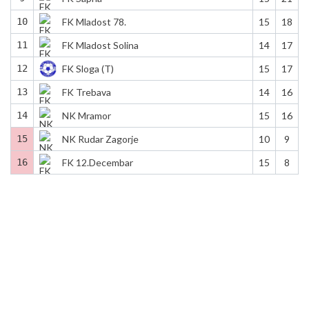
10
FK Mladost 78.
15
18
11
FK Mladost Solina
14
17
12
FK Sloga (T)
15
17
13
FK Trebava
14
16
14
NK Mramor
15
16
15
NK Rudar Zagorje
10
9
16
FK 12.Decembar
15
8