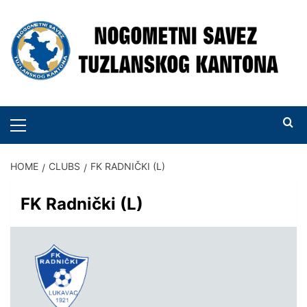
Skip
to
content
PRIMARY
MENU
HOME
CLUBS
FK RADNIČKI (L)
FK Radnički (L)