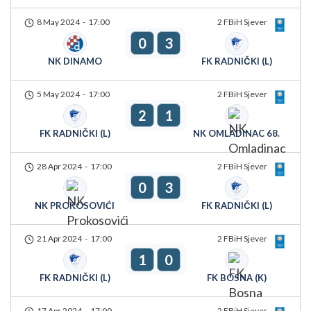
8 May 2024
-
17:00
2 FBiH Sjever
0
3
NK DINAMO
FK RADNIČKI (L)
5 May 2024
-
17:00
2 FBiH Sjever
2
1
FK RADNIČKI (L)
NK OMLADINAC 68.
28 Apr 2024
-
17:00
2 FBiH Sjever
0
3
NK PROKOSOVIĆI
FK RADNIČKI (L)
21 Apr 2024
-
17:00
2 FBiH Sjever
1
0
FK RADNIČKI (L)
FK BOSNA (K)
17 Apr 2024
-
17:00
2 FBiH Sjever