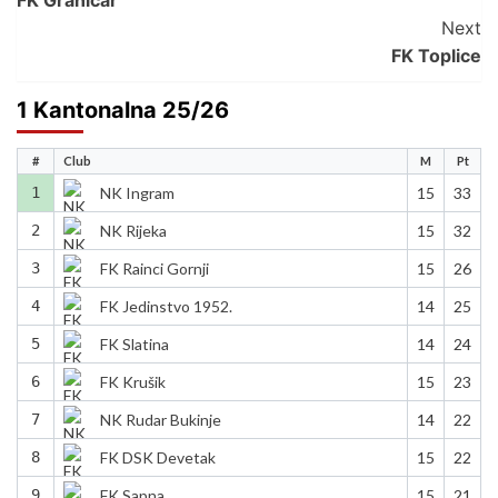
Navigation
Next
FK Toplice
1 Kantonalna 25/26
#
Club
M
Pt
1
NK Ingram
15
33
2
NK Rijeka
15
32
3
FK Rainci Gornji
15
26
4
FK Jedinstvo 1952.
14
25
5
FK Slatina
14
24
6
FK Krušik
15
23
7
NK Rudar Bukinje
14
22
8
FK DSK Devetak
15
22
9
FK Sapna
15
21