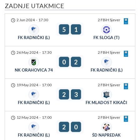
ZADNJE UTAKMICE
2 Jun 2024
-
17:30
2 FBiH Sjever
5
1
FK RADNIČKI (L)
FK SLOGA (T)
26 May 2024
-
17:30
2 FBiH Sjever
0
2
NK ORAHOVICA 74
FK RADNIČKI (L)
19 May 2024
-
17:00
2 FBiH Sjever
2
3
FK RADNIČKI (L)
FK MLADOST KIKAČI
12 May 2024
-
17:00
2 FBiH Sjever
2
0
FK RADNIČKI (L)
ŠD NAPREDAK