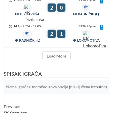
2
0
FK DIZDARUŠA
FK RADNIČKI (L)
14 Apr 2024
-
17:00
2 FBiH Sjever
2
1
FK RADNIČKI (L)
FK LOKOMOTIVA
Load More
SPISAK IGRAČA
Nema igrača u momčadi (ova opcija je isključena trenutno)
Post
Previous
FK Granicar