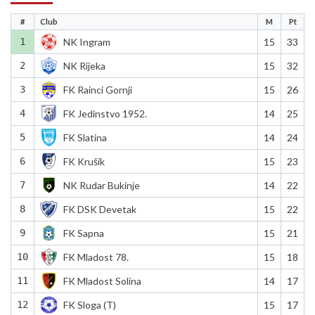
#
Club
M
Pt
1
NK Ingram
15
33
2
NK Rijeka
15
32
3
FK Rainci Gornji
15
26
4
FK Jedinstvo 1952.
14
25
5
FK Slatina
14
24
6
FK Krušik
15
23
7
NK Rudar Bukinje
14
22
8
FK DSK Devetak
15
22
9
FK Sapna
15
21
10
FK Mladost 78.
15
18
11
FK Mladost Solina
14
17
12
FK Sloga (T)
15
17