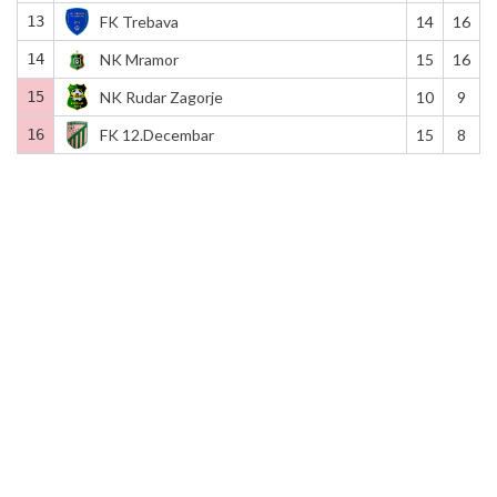
13
FK Trebava
14
16
14
NK Mramor
15
16
15
NK Rudar Zagorje
10
9
16
FK 12.Decembar
15
8