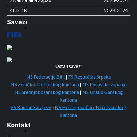
KUP TK
2023-2024
Savezi
Ostali savezi
NS Federacije BiH
|
FS Republike Srpske
NS Zeničko-Dobojskog kantona
|
NS Posavske županje
NS Srednjobosanskog kantona
|
NS Unsko-Sanskog
kantona
FS Kanton Sarajevo
|
NS Hercegovačko-Neretvanskog
kantona
Kontakt