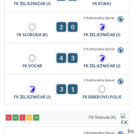
FK ŽELJEZNIČAR (J)
FK KORAJ
2 Kantonalna Sjever
2
0
FK SLOBODA (K)
FK ŽELJEZNIČAR (J)
2 Kantonalna Sjever
4
3
FK VOĆAR
FK ŽELJEZNIČAR (J)
2 Kantonalna Sjever
3
1
FK ŽELJEZNIČAR (J)
FK BIBEROVO POLJE
FK Sloboda (K)
L
W
L
D
W
2 Kantonalna Sjever