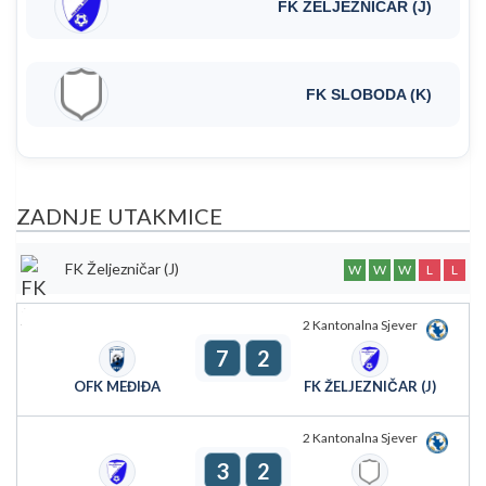
FK ŽELJEZNIČAR (J)
FK SLOBODA (K)
ZADNJE UTAKMICE
FK Željezničar (J)
W
W
W
L
L
2 Kantonalna Sjever
7
2
OFK MEĐIĐA
FK ŽELJEZNIČAR (J)
2 Kantonalna Sjever
3
2