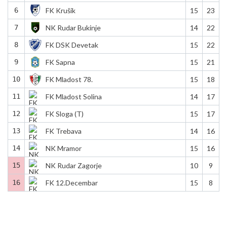
6
FK Krušik
15
23
7
NK Rudar Bukinje
14
22
8
FK DSK Devetak
15
22
9
FK Sapna
15
21
10
FK Mladost 78.
15
18
11
FK Mladost Solina
14
17
12
FK Sloga (T)
15
17
13
FK Trebava
14
16
14
NK Mramor
15
16
15
NK Rudar Zagorje
10
9
16
FK 12.Decembar
15
8