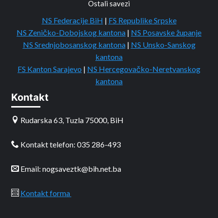
Ostali savezi
NS Federacije BiH
|
FS Republike Srpske
NS Zeničko-Dobojskog kantona
|
NS Posavske županje
NS Srednjobosanskog kantona
|
NS Unsko-Sanskog
kantona
FS Kanton Sarajevo
|
NS Hercegovačko-Neretvanskog
kantona
Kontakt
Rudarska 63, Tuzla 75000, BiH
Kontakt telefon: 035 286-493
Email: nogsaveztk@bih.net.ba
Kontakt forma