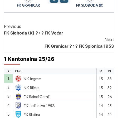
FK GRANICAR
FK SLOBODA (K)
Post
Previous
FK Sloboda (K) ? : ? FK Voćar
Navigation
Next
FK Granicar ? : ? FK Špionica 1953
1 Kantonalna 25/26
#
Club
M
Pt
1
NK Ingram
15
33
2
NK Rijeka
15
32
3
FK Rainci Gornji
15
26
4
FK Jedinstvo 1952.
14
25
5
FK Slatina
14
24