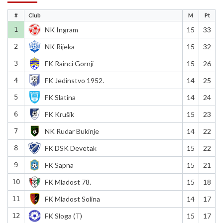
#
Club
M
Pt
1
NK Ingram
15
33
2
NK Rijeka
15
32
3
FK Rainci Gornji
15
26
4
FK Jedinstvo 1952.
14
25
5
FK Slatina
14
24
6
FK Krušik
15
23
7
NK Rudar Bukinje
14
22
8
FK DSK Devetak
15
22
9
FK Sapna
15
21
10
FK Mladost 78.
15
18
11
FK Mladost Solina
14
17
12
FK Sloga (T)
15
17