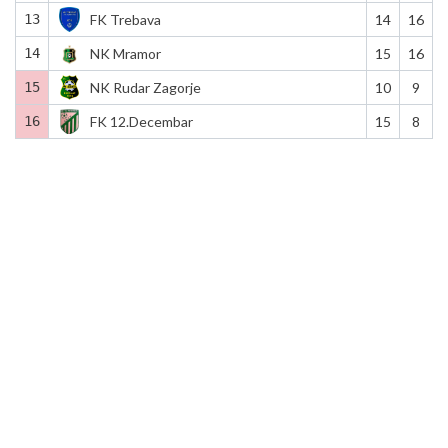
13
FK Trebava
14
16
14
NK Mramor
15
16
15
NK Rudar Zagorje
10
9
16
FK 12.Decembar
15
8