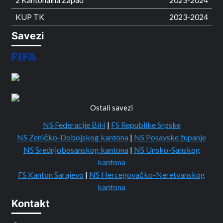
KUP TK
2023-2024
Savezi
Ostali savezi
NS Federacije BiH
|
FS Republike Srpske
NS Zeničko-Dobojskog kantona
|
NS Posavske županje
NS Srednjobosanskog kantona
|
NS Unsko-Sanskog
kantona
FS Kanton Sarajevo
|
NS Hercegovačko-Neretvanskog
kantona
Kontakt