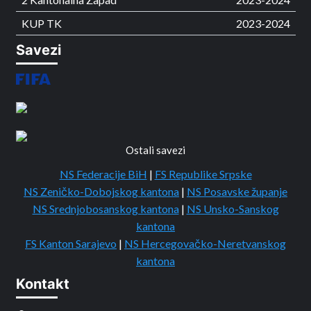
KUP TK
2023-2024
Savezi
Ostali savezi
NS Federacije BiH
|
FS Republike Srpske
NS Zeničko-Dobojskog kantona
|
NS Posavske županje
NS Srednjobosanskog kantona
|
NS Unsko-Sanskog
kantona
FS Kanton Sarajevo
|
NS Hercegovačko-Neretvanskog
kantona
Kontakt