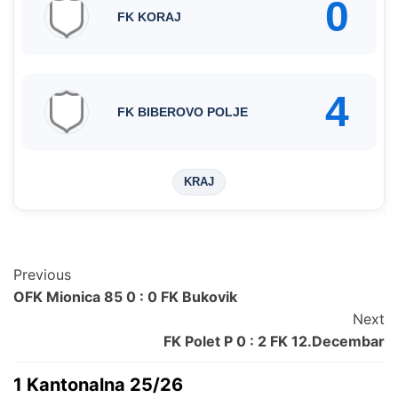
0
FK KORAJ
4
FK BIBEROVO POLJE
KRAJ
Post
Previous
OFK Mionica 85 0 : 0 FK Bukovik
Navigation
Next
FK Polet P 0 : 2 FK 12.Decembar
1 Kantonalna 25/26