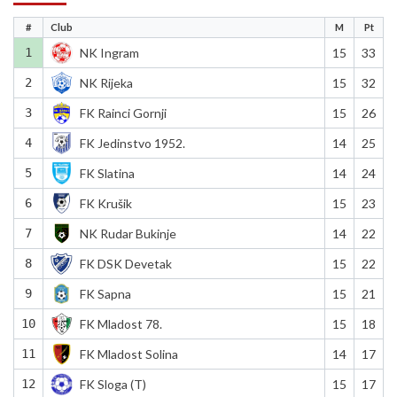
#
Club
M
Pt
1
NK Ingram
15
33
2
NK Rijeka
15
32
3
FK Rainci Gornji
15
26
4
FK Jedinstvo 1952.
14
25
5
FK Slatina
14
24
6
FK Krušik
15
23
7
NK Rudar Bukinje
14
22
8
FK DSK Devetak
15
22
9
FK Sapna
15
21
10
FK Mladost 78.
15
18
11
FK Mladost Solina
14
17
12
FK Sloga (T)
15
17