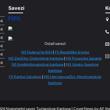
Savezi
K
24
24
24
Ostali savezi
24
NS Federacije BiH
|
FS Republike Srpske
24
NS Zeničko-Dobojskog kantona
|
NS Posavske županje
24
NS Srednjobosanskog kantona
|
NS Unsko-Sanskog
kantona
FS Kanton Sarajevo
|
NS Hercegovačko-Neretvanskog
kantona
24 Nogometni savez Tuzlanskog Kantona
|
CoverNews
by AF th