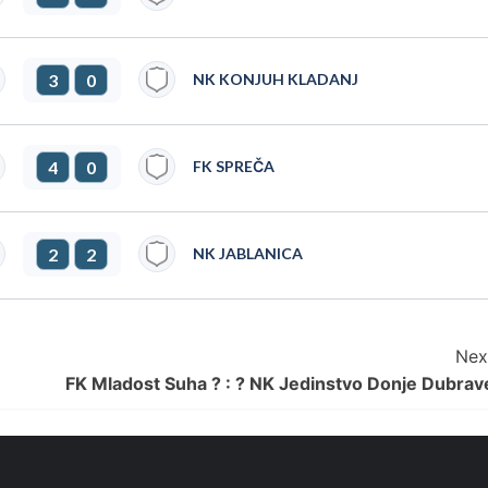
3
0
NK KONJUH KLADANJ
4
0
FK SPREČA
2
2
NK JABLANICA
Nex
FK Mladost Suha ? : ? NK Jedinstvo Donje Dubrav