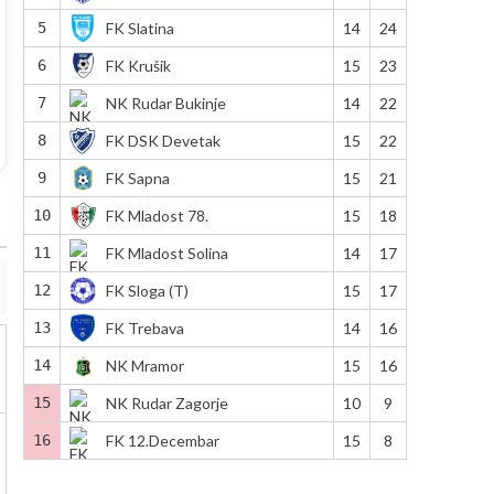
5
FK Slatina
14
24
6
FK Krušik
15
23
7
NK Rudar Bukinje
14
22
8
FK DSK Devetak
15
22
9
FK Sapna
15
21
10
FK Mladost 78.
15
18
11
FK Mladost Solina
14
17
12
FK Sloga (T)
15
17
13
FK Trebava
14
16
14
NK Mramor
15
16
15
NK Rudar Zagorje
10
9
16
FK 12.Decembar
15
8