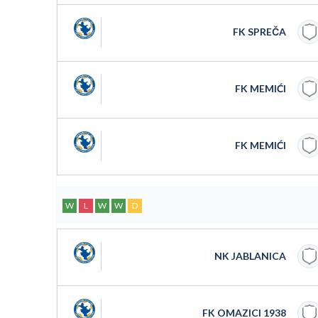
FK SPREČA
FK MEMIĆI
FK MEMIĆI
W
L
W
W
D
NK JABLANICA
FK OMAZICI 1938