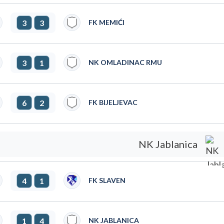
3
3
FK MEMIĆI
3
1
NK OMLADINAC RMU
6
2
FK BIJELJEVAC
NK Jablanica
4
1
FK SLAVEN
1
4
NK JABLANICA