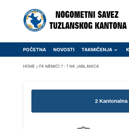
Skip
to
content
POČETNA
NOVOSTI
TAKMIČENJA
K
HOME
FK MEMIĆI ? : ? NK JABLANICA
2 Kantonalna