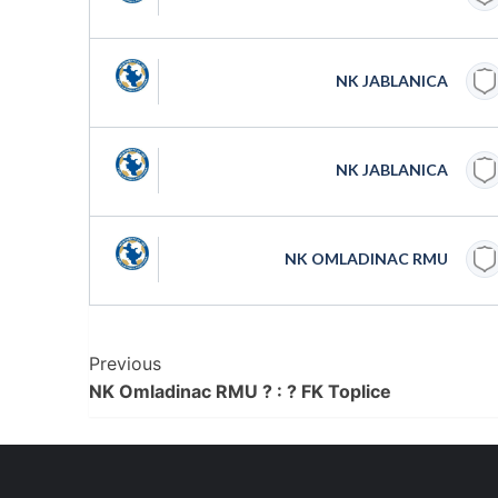
NK JABLANICA
NK JABLANICA
NK OMLADINAC RMU
Post
Previous
NK Omladinac RMU ? : ? FK Toplice
Navigation