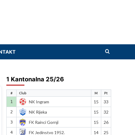
NTAKT
1 Kantonalna 25/26
#
Club
M
Pt
1
NK Ingram
15
33
2
NK Rijeka
15
32
3
FK Rainci Gornji
15
26
4
FK Jedinstvo 1952.
14
25