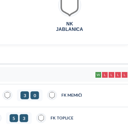
NK
JABLANICA
W
L
L
L
L
3
0
FK MEMIĆI
5
3
FK TOPLICE