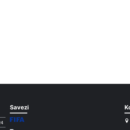
Savezi
K
24