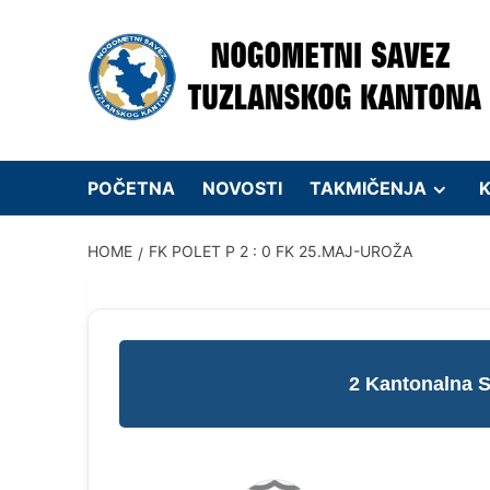
Skip
to
content
POČETNA
NOVOSTI
TAKMIČENJA
K
HOME
FK POLET P 2 : 0 FK 25.MAJ-UROŽA
2 Kantonalna 