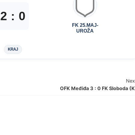
2
:
0
FK 25.MAJ-
UROŽA
KRAJ
Nex
OFK Međiđa 3 : 0 FK Sloboda (K