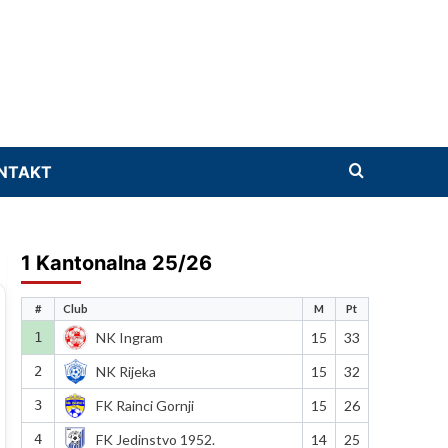
NTAKT
1 Kantonalna 25/26
#
Club
M
Pt
1
NK Ingram
15
33
2
NK Rijeka
15
32
3
FK Rainci Gornji
15
26
4
FK Jedinstvo 1952.
14
25