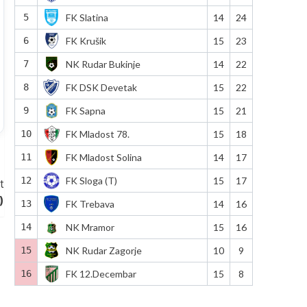
5
FK Slatina
14
24
6
FK Krušik
15
23
7
NK Rudar Bukinje
14
22
8
FK DSK Devetak
15
22
9
FK Sapna
15
21
10
FK Mladost 78.
15
18
11
FK Mladost Solina
14
17
12
FK Sloga (T)
15
17
t
)
13
FK Trebava
14
16
14
NK Mramor
15
16
15
NK Rudar Zagorje
10
9
16
FK 12.Decembar
15
8