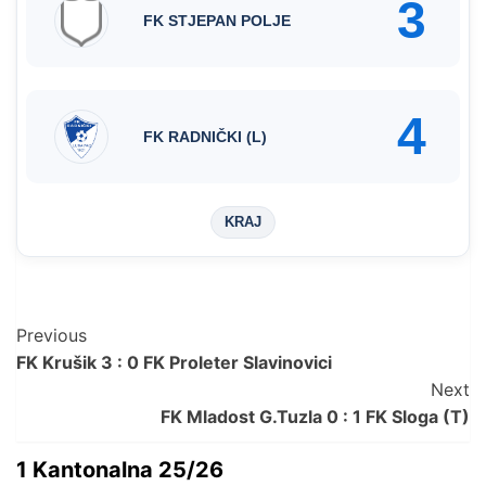
3
FK STJEPAN POLJE
4
FK RADNIČKI (L)
KRAJ
Post
Previous
FK Krušik 3 : 0 FK Proleter Slavinovici
Navigation
Next
FK Mladost G.Tuzla 0 : 1 FK Sloga (T)
1 Kantonalna 25/26