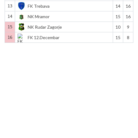
13
FK Trebava
14
16
14
NK Mramor
15
16
15
NK Rudar Zagorje
10
9
16
FK 12.Decembar
15
8