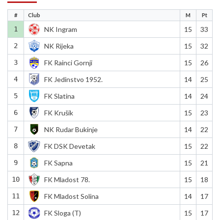
#
Club
M
Pt
1
NK Ingram
15
33
2
NK Rijeka
15
32
3
FK Rainci Gornji
15
26
4
FK Jedinstvo 1952.
14
25
5
FK Slatina
14
24
6
FK Krušik
15
23
7
NK Rudar Bukinje
14
22
8
FK DSK Devetak
15
22
9
FK Sapna
15
21
10
FK Mladost 78.
15
18
11
FK Mladost Solina
14
17
12
FK Sloga (T)
15
17