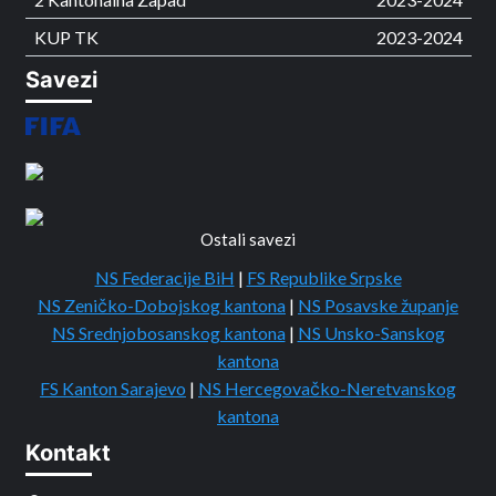
KUP TK
2023-2024
Savezi
Ostali savezi
NS Federacije BiH
|
FS Republike Srpske
NS Zeničko-Dobojskog kantona
|
NS Posavske županje
NS Srednjobosanskog kantona
|
NS Unsko-Sanskog
kantona
FS Kanton Sarajevo
|
NS Hercegovačko-Neretvanskog
kantona
Kontakt