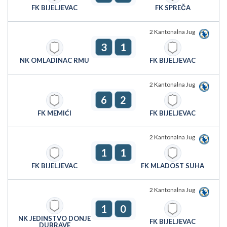
FK BIJELJEVAC
FK SPREČA
2 Kantonalna Jug
3
1
NK OMLADINAC RMU
FK BIJELJEVAC
2 Kantonalna Jug
6
2
FK MEMIĆI
FK BIJELJEVAC
2 Kantonalna Jug
1
1
FK BIJELJEVAC
FK MLADOST SUHA
2 Kantonalna Jug
1
0
NK JEDINSTVO DONJE
FK BIJELJEVAC
DUBRAVE