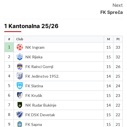
Navigation
Next
FK Spreča
1 Kantonalna 25/26
#
Club
M
Pt
1
NK Ingram
15
33
2
NK Rijeka
15
32
3
FK Rainci Gornji
15
26
4
FK Jedinstvo 1952.
14
25
5
FK Slatina
14
24
6
FK Krušik
15
23
7
NK Rudar Bukinje
14
22
8
FK DSK Devetak
15
22
9
FK Sapna
15
21