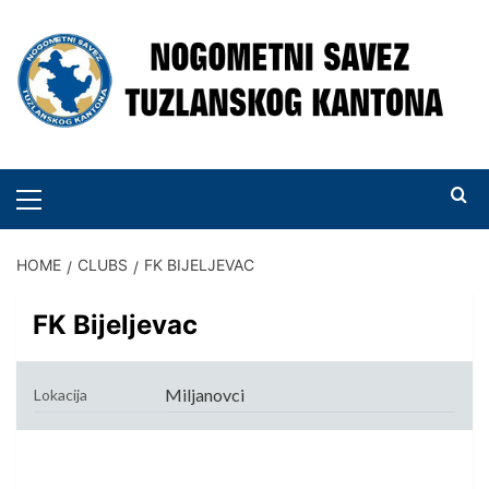
Skip
to
content
PRIMARY
MENU
HOME
CLUBS
FK BIJELJEVAC
FK Bijeljevac
Miljanovci
Lokacija