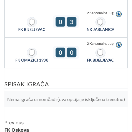
2 Kantonalna Jug
0
3
FK BIJELJEVAC
NK JABLANICA
2 Kantonalna Jug
0
0
FK OMAZICI 1938
FK BIJELJEVAC
SPISAK IGRAČA
Nema igrača u momčadi (ova opcija je isključena trenutno)
Post
Previous
FK Oskova