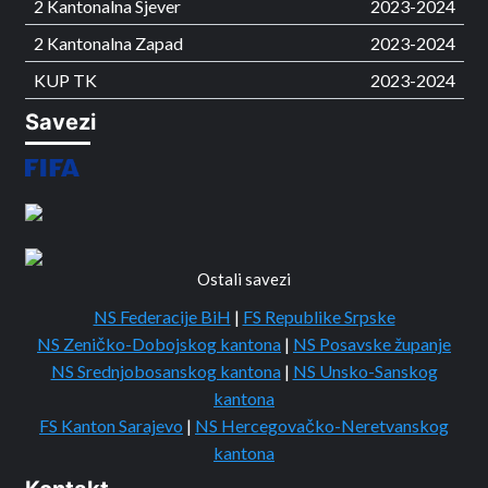
2 Kantonalna Sjever
2023-2024
2 Kantonalna Zapad
2023-2024
KUP TK
2023-2024
Savezi
Ostali savezi
NS Federacije BiH
|
FS Republike Srpske
NS Zeničko-Dobojskog kantona
|
NS Posavske županje
NS Srednjobosanskog kantona
|
NS Unsko-Sanskog
kantona
FS Kanton Sarajevo
|
NS Hercegovačko-Neretvanskog
kantona