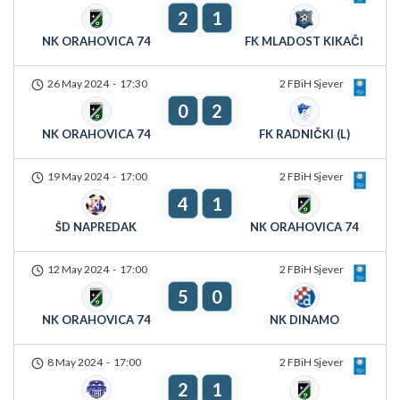
2
1
NK ORAHOVICA 74
FK MLADOST KIKAČI
26 May 2024
-
17:30
2 FBiH Sjever
0
2
NK ORAHOVICA 74
FK RADNIČKI (L)
19 May 2024
-
17:00
2 FBiH Sjever
4
1
ŠD NAPREDAK
NK ORAHOVICA 74
12 May 2024
-
17:00
2 FBiH Sjever
5
0
NK ORAHOVICA 74
NK DINAMO
8 May 2024
-
17:00
2 FBiH Sjever
2
1