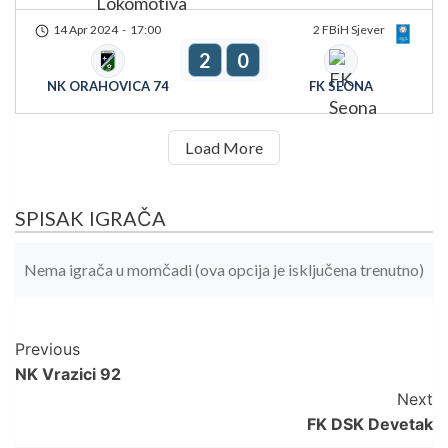
14 Apr 2024
-
17:00
2 FBiH Sjever
2
0
NK ORAHOVICA 74
FK SEONA
Load More
SPISAK IGRAČA
Nema igrača u momčadi (ova opcija je isključena trenutno)
Post
Previous
NK Vrazici 92
Navigation
Next
FK DSK Devetak