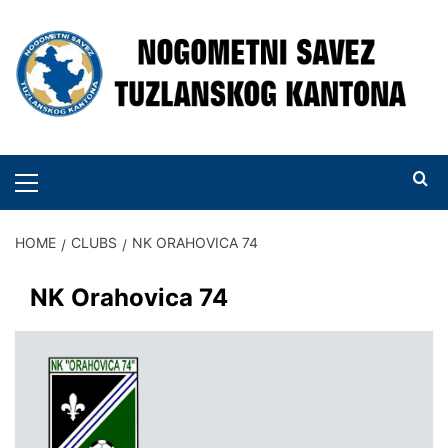
Skip
to
content
PRIMARY
MENU
HOME
CLUBS
NK ORAHOVICA 74
NK Orahovica 74