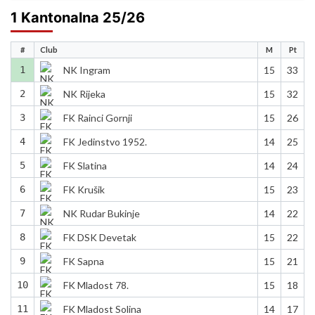
1 Kantonalna 25/26
#
Club
M
Pt
1
NK Ingram
15
33
2
NK Rijeka
15
32
3
FK Rainci Gornji
15
26
4
FK Jedinstvo 1952.
14
25
5
FK Slatina
14
24
6
FK Krušik
15
23
7
NK Rudar Bukinje
14
22
8
FK DSK Devetak
15
22
9
FK Sapna
15
21
10
FK Mladost 78.
15
18
11
FK Mladost Solina
14
17