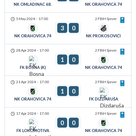
NK OMLADINAC 68.
NK ORAHOVICA 74
5 May 2024
-
17:00
2 FBiH Sjever
3
0
NK ORAHOVICA 74
NK PROKOSOVIĆI
28 Apr 2024
-
17:00
2 FBiH Sjever
1
0
FK BOSNA (K)
NK ORAHOVICA 74
21 Apr 2024
-
17:00
2 FBiH Sjever
1
0
NK ORAHOVICA 74
FK DIZDARUŠA
17 Apr 2024
-
17:00
2 FBiH Sjever
0
0
FK LOKOMOTIVA
NK ORAHOVICA 74