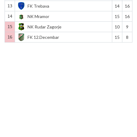
13
FK Trebava
14
16
14
NK Mramor
15
16
15
NK Rudar Zagorje
10
9
16
FK 12.Decembar
15
8