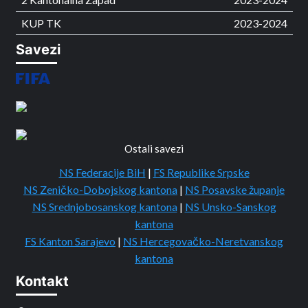
KUP TK
2023-2024
Savezi
Ostali savezi
NS Federacije BiH
|
FS Republike Srpske
NS Zeničko-Dobojskog kantona
|
NS Posavske županje
NS Srednjobosanskog kantona
|
NS Unsko-Sanskog
kantona
FS Kanton Sarajevo
|
NS Hercegovačko-Neretvanskog
kantona
Kontakt