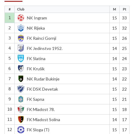
#
Club
M
Pt
1
NK Ingram
15
33
2
NK Rijeka
15
32
3
FK Rainci Gornji
15
26
4
FK Jedinstvo 1952.
14
25
5
FK Slatina
14
24
6
FK Krušik
15
23
7
NK Rudar Bukinje
14
22
8
FK DSK Devetak
15
22
9
FK Sapna
15
21
10
FK Mladost 78.
15
18
11
FK Mladost Solina
14
17
12
FK Sloga (T)
15
17