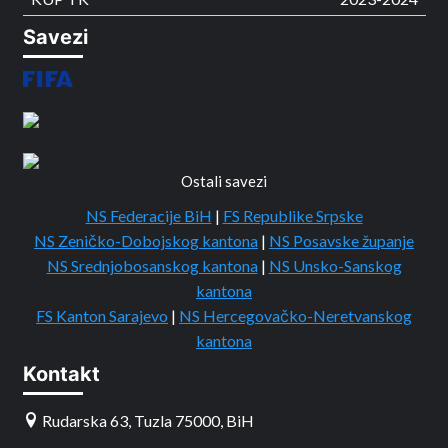
Savezi
Ostali savezi
NS Federacije BiH
|
FS Republike Srpske
NS Zeničko-Dobojskog kantona
|
NS Posavske županje
NS Srednjobosanskog kantona
|
NS Unsko-Sanskog
kantona
FS Kanton Sarajevo
|
NS Hercegovačko-Neretvanskog
kantona
Kontakt
Rudarska 63, Tuzla 75000, BiH