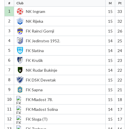
#
Club
M
Pt
1
NK Ingram
15
33
2
NK Rijeka
15
32
3
FK Rainci Gornji
15
26
4
FK Jedinstvo 1952.
14
25
5
FK Slatina
14
24
6
FK Krušik
15
23
7
NK Rudar Bukinje
14
22
8
FK DSK Devetak
15
22
9
FK Sapna
15
21
10
FK Mladost 78.
15
18
11
FK Mladost Solina
14
17
12
FK Sloga (T)
15
17
13
FK Trebava
14
16