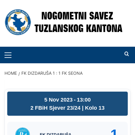
Skip
to
content
PRIMARY
MENU
HOME
FK DIZDARUŠA 1 : 1 FK SEONA
5 Nov 2023
-
13:00
2 FBiH Sjever 23/24
| Kolo 13
1
FK DIZDARUŠA