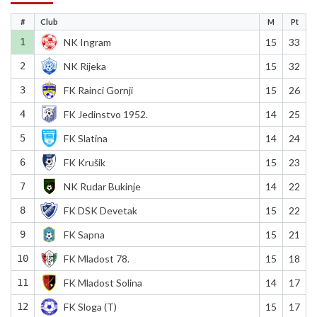
#
Club
M
Pt
1
NK Ingram
15
33
2
NK Rijeka
15
32
3
FK Rainci Gornji
15
26
4
FK Jedinstvo 1952.
14
25
5
FK Slatina
14
24
6
FK Krušik
15
23
7
NK Rudar Bukinje
14
22
8
FK DSK Devetak
15
22
9
FK Sapna
15
21
10
FK Mladost 78.
15
18
11
FK Mladost Solina
14
17
12
FK Sloga (T)
15
17