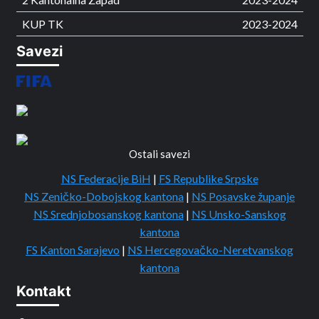
KUP TK
2023-2024
Savezi
Ostali savezi
NS Federacije BiH
|
FS Republike Srpske
NS Zeničko-Dobojskog kantona
|
NS Posavske županje
NS Srednjobosanskog kantona
|
NS Unsko-Sanskog
kantona
FS Kanton Sarajevo
|
NS Hercegovačko-Neretvanskog
kantona
Kontakt