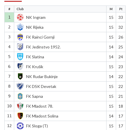
#
Club
M
Pt
1
NK Ingram
15
33
2
NK Rijeka
15
32
3
FK Rainci Gornji
15
26
4
FK Jedinstvo 1952.
14
25
5
FK Slatina
14
24
6
FK Krušik
15
23
7
NK Rudar Bukinje
14
22
8
FK DSK Devetak
15
22
9
FK Sapna
15
21
10
FK Mladost 78.
15
18
11
FK Mladost Solina
14
17
12
FK Sloga (T)
15
17