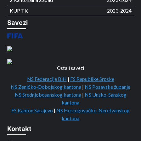
KUP TK
2023-2024
Savezi
Ostali savezi
NS Federacije BiH
|
FS Republike Srpske
NS Zeničko-Dobojskog kantona
|
NS Posavske županje
NS Srednjobosanskog kantona
|
NS Unsko-Sanskog
kantona
FS Kanton Sarajevo
|
NS Hercegovačko-Neretvanskog
kantona
Kontakt