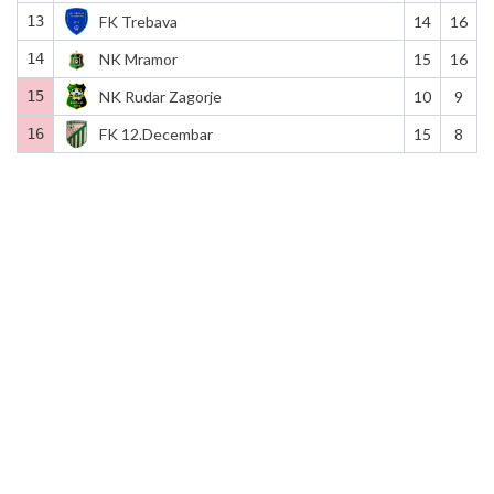
13
FK Trebava
14
16
14
NK Mramor
15
16
15
NK Rudar Zagorje
10
9
16
FK 12.Decembar
15
8