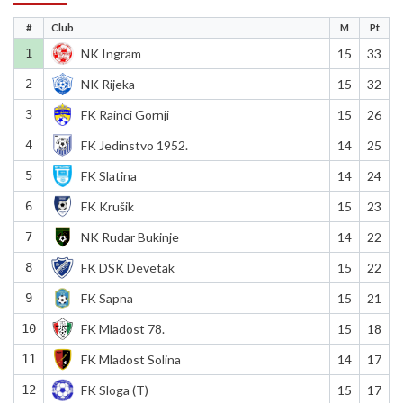
#
Club
M
Pt
1
NK Ingram
15
33
2
NK Rijeka
15
32
3
FK Rainci Gornji
15
26
4
FK Jedinstvo 1952.
14
25
5
FK Slatina
14
24
6
FK Krušik
15
23
7
NK Rudar Bukinje
14
22
8
FK DSK Devetak
15
22
9
FK Sapna
15
21
10
FK Mladost 78.
15
18
11
FK Mladost Solina
14
17
12
FK Sloga (T)
15
17