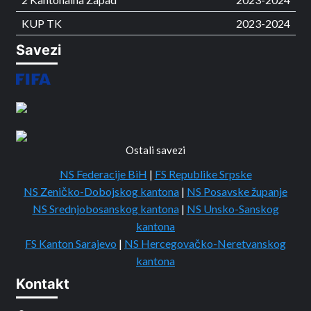
KUP TK
2023-2024
Savezi
Ostali savezi
NS Federacije BiH
|
FS Republike Srpske
NS Zeničko-Dobojskog kantona
|
NS Posavske županje
NS Srednjobosanskog kantona
|
NS Unsko-Sanskog
kantona
FS Kanton Sarajevo
|
NS Hercegovačko-Neretvanskog
kantona
Kontakt