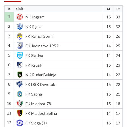
#
Club
M
Pt
1
NK Ingram
15
33
2
NK Rijeka
15
32
3
FK Rainci Gornji
15
26
4
FK Jedinstvo 1952.
14
25
5
FK Slatina
14
24
6
FK Krušik
15
23
7
NK Rudar Bukinje
14
22
8
FK DSK Devetak
15
22
9
FK Sapna
15
21
10
FK Mladost 78.
15
18
11
FK Mladost Solina
14
17
12
FK Sloga (T)
15
17