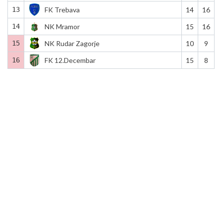
13
FK Trebava
14
16
14
NK Mramor
15
16
15
NK Rudar Zagorje
10
9
16
FK 12.Decembar
15
8