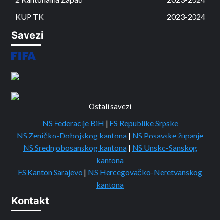
KUP TK
2023-2024
Savezi
Ostali savezi
NS Federacije BiH
|
FS Republike Srpske
NS Zeničko-Dobojskog kantona
|
NS Posavske županje
NS Srednjobosanskog kantona
|
NS Unsko-Sanskog
kantona
FS Kanton Sarajevo
|
NS Hercegovačko-Neretvanskog
kantona
Kontakt