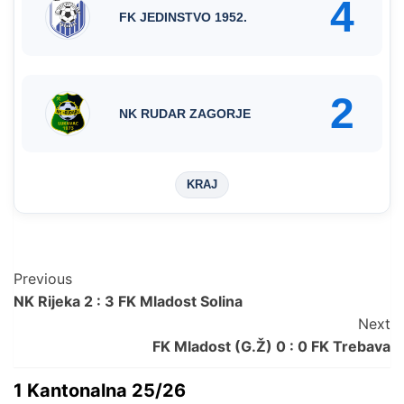
4
FK JEDINSTVO 1952.
2
NK RUDAR ZAGORJE
KRAJ
Post
Previous
NK Rijeka 2 : 3 FK Mladost Solina
Navigation
Next
FK Mladost (G.Ž) 0 : 0 FK Trebava
1 Kantonalna 25/26