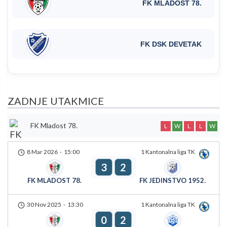
FK MLADOST 78.
FK DSK DEVETAK
ZADNJE UTAKMICE
FK Mladost 78.
L
W
L
L
W
8 Mar 2026
-
15:00
1 Kantonalna liga TK
3
2
FK MLADOST 78.
FK JEDINSTVO 1952.
30 Nov 2025
-
13:30
1 Kantonalna liga TK
0
2