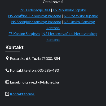
Ostali savezi
NS Federacije BiH
|
FS Republike Srpske
NS Zeničko-Dobojskog kantona
|
NS Posavske županje
NS Srednjobosanskog kantona
|
NS Unsko-Sanskog
kantona
FS Kanton Sarajevo
|
NS Hercegovačko-Neretvanskog
kantona
Kontakt
Rudarska 63, Tuzla 75000, BiH
Kontakt telefon: 035 286-493
Email: nogsaveztk@bih.net.ba
Kontakt forma