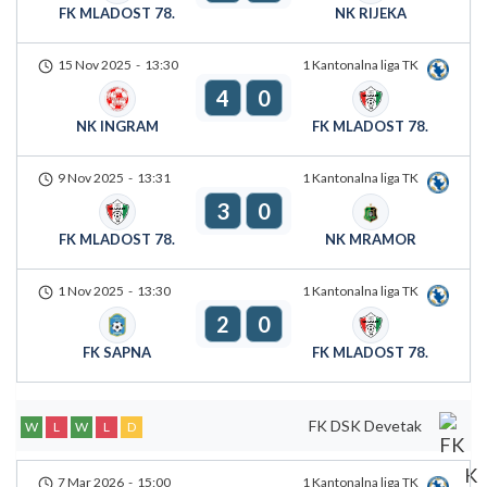
FK MLADOST 78.
NK RIJEKA
15 Nov 2025
-
13:30
1 Kantonalna liga TK
4
0
NK INGRAM
FK MLADOST 78.
9 Nov 2025
-
13:31
1 Kantonalna liga TK
3
0
FK MLADOST 78.
NK MRAMOR
1 Nov 2025
-
13:30
1 Kantonalna liga TK
2
0
FK SAPNA
FK MLADOST 78.
FK DSK Devetak
W
L
W
L
D
7 Mar 2026
-
15:00
1 Kantonalna liga TK