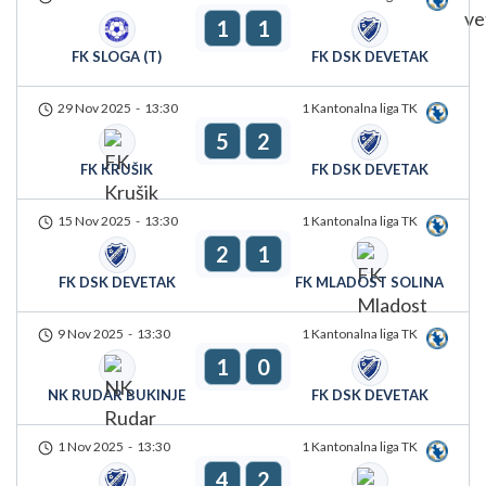
1
1
FK SLOGA (T)
FK DSK DEVETAK
29 Nov 2025
-
13:30
1 Kantonalna liga TK
5
2
FK KRUŠIK
FK DSK DEVETAK
15 Nov 2025
-
13:30
1 Kantonalna liga TK
2
1
FK DSK DEVETAK
FK MLADOST SOLINA
9 Nov 2025
-
13:30
1 Kantonalna liga TK
1
0
NK RUDAR BUKINJE
FK DSK DEVETAK
1 Nov 2025
-
13:30
1 Kantonalna liga TK
4
2