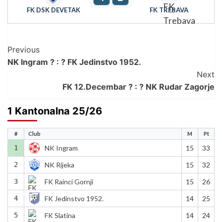
FK DSK DEVETAK
FK TREBAVA
Post
Previous
NK Ingram ? : ? FK Jedinstvo 1952.
Navigation
Next
FK 12.Decembar ? : ? NK Rudar Zagorje
1 Kantonalna 25/26
#
Club
M
Pt
1
NK Ingram
15
33
2
NK Rijeka
15
32
3
FK Rainci Gornji
15
26
4
FK Jedinstvo 1952.
14
25
5
FK Slatina
14
24