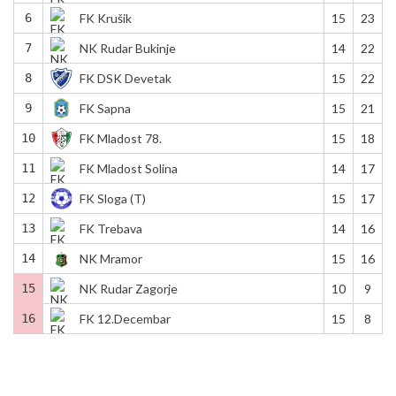
6
FK Krušik
15
23
7
NK Rudar Bukinje
14
22
8
FK DSK Devetak
15
22
9
FK Sapna
15
21
10
FK Mladost 78.
15
18
11
FK Mladost Solina
14
17
12
FK Sloga (T)
15
17
13
FK Trebava
14
16
14
NK Mramor
15
16
15
NK Rudar Zagorje
10
9
16
FK 12.Decembar
15
8