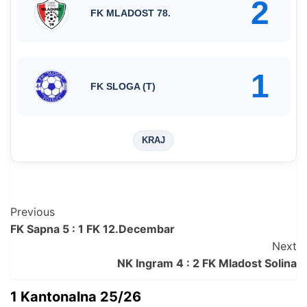
2
FK MLADOST 78.
1
FK SLOGA (T)
KRAJ
Post
Previous
FK Sapna 5 : 1 FK 12.Decembar
Navigation
Next
NK Ingram 4 : 2 FK Mladost Solina
1 Kantonalna 25/26