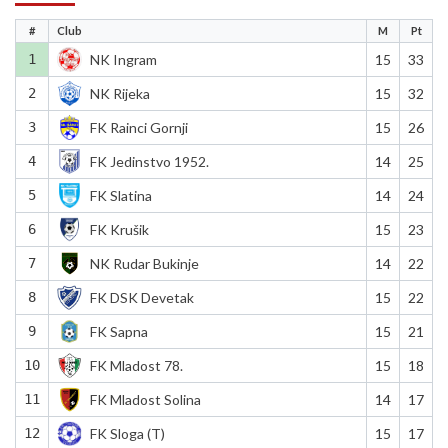
#
Club
M
Pt
1
NK Ingram
15
33
2
NK Rijeka
15
32
3
FK Rainci Gornji
15
26
4
FK Jedinstvo 1952.
14
25
5
FK Slatina
14
24
6
FK Krušik
15
23
7
NK Rudar Bukinje
14
22
8
FK DSK Devetak
15
22
9
FK Sapna
15
21
10
FK Mladost 78.
15
18
11
FK Mladost Solina
14
17
12
FK Sloga (T)
15
17