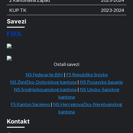
KUP TK
2023-2024
Savezi
Ostali savezi
NS Federacije BiH
|
FS Republike Srpske
NS Zeničko-Dobojskog kantona
|
NS Posavske županje
NS Srednjobosanskog kantona
|
NS Unsko-Sanskog
kantona
FS Kanton Sarajevo
|
NS Hercegovačko-Neretvanskog
kantona
Kontakt