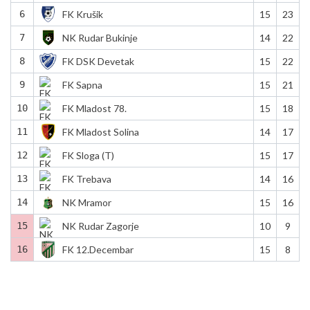
6
FK Krušik
15
23
7
NK Rudar Bukinje
14
22
8
FK DSK Devetak
15
22
9
FK Sapna
15
21
10
FK Mladost 78.
15
18
11
FK Mladost Solina
14
17
12
FK Sloga (T)
15
17
13
FK Trebava
14
16
14
NK Mramor
15
16
15
NK Rudar Zagorje
10
9
16
FK 12.Decembar
15
8