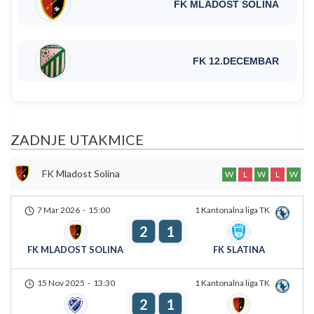
FK MLADOST SOLINA
FK 12.DECEMBAR
ZADNJE UTAKMICE
FK Mladost Solina
W
L
W
L
W
7 Mar 2026
-
15:00
1 Kantonalna liga TK
2
1
FK MLADOST SOLINA
FK SLATINA
15 Nov 2025
-
13:30
1 Kantonalna liga TK
2
1