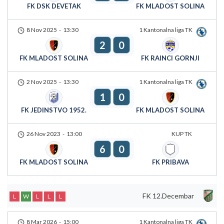
FK DSK DEVETAK
FK MLADOST SOLINA
8 Nov 2025
-
13:30
1 Kantonalna liga TK
2
0
FK MLADOST SOLINA
FK RAINCI GORNJI
2 Nov 2025
-
13:30
1 Kantonalna liga TK
1
0
FK JEDINSTVO 1952.
FK MLADOST SOLINA
26 Nov 2023
-
13:00
KUP TK
6
0
FK MLADOST SOLINA
FK PRIBAVA
FK 12.Decembar
L
W
L
L
L
8 Mar 2026
-
15:00
1 Kantonalna liga TK