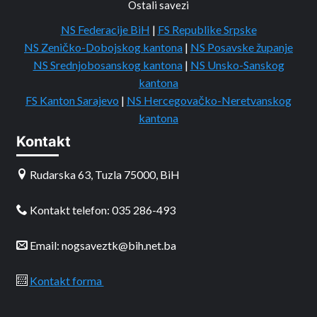
Ostali savezi
NS Federacije BiH
|
FS Republike Srpske
NS Zeničko-Dobojskog kantona
|
NS Posavske županje
NS Srednjobosanskog kantona
|
NS Unsko-Sanskog
kantona
FS Kanton Sarajevo
|
NS Hercegovačko-Neretvanskog
kantona
Kontakt
Rudarska 63, Tuzla 75000, BiH
Kontakt telefon: 035 286-493
Email: nogsaveztk@bih.net.ba
Kontakt forma