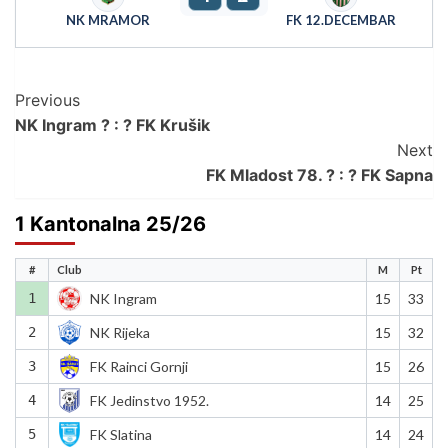
NK MRAMOR
FK 12.DECEMBAR
Post
Previous
NK Ingram ? : ? FK Krušik
Navigation
Next
FK Mladost 78. ? : ? FK Sapna
1 Kantonalna 25/26
#
Club
M
Pt
1
NK Ingram
15
33
2
NK Rijeka
15
32
3
FK Rainci Gornji
15
26
4
FK Jedinstvo 1952.
14
25
5
FK Slatina
14
24