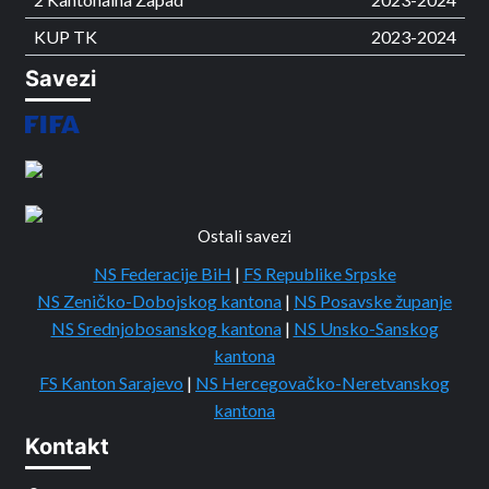
KUP TK
2023-2024
Savezi
Ostali savezi
NS Federacije BiH
|
FS Republike Srpske
NS Zeničko-Dobojskog kantona
|
NS Posavske županje
NS Srednjobosanskog kantona
|
NS Unsko-Sanskog
kantona
FS Kanton Sarajevo
|
NS Hercegovačko-Neretvanskog
kantona
Kontakt