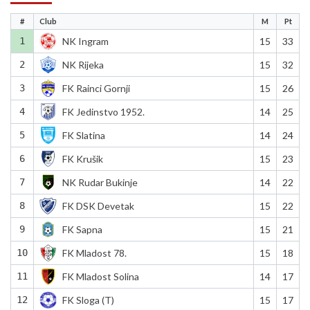
#
Club
M
Pt
1
NK Ingram
15
33
2
NK Rijeka
15
32
3
FK Rainci Gornji
15
26
4
FK Jedinstvo 1952.
14
25
5
FK Slatina
14
24
6
FK Krušik
15
23
7
NK Rudar Bukinje
14
22
8
FK DSK Devetak
15
22
9
FK Sapna
15
21
10
FK Mladost 78.
15
18
11
FK Mladost Solina
14
17
12
FK Sloga (T)
15
17