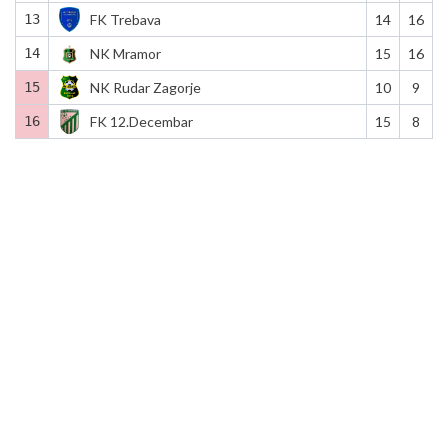
13
FK Trebava
14
16
14
NK Mramor
15
16
15
NK Rudar Zagorje
10
9
16
FK 12.Decembar
15
8