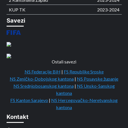
KUP TK
2023-2024
Savezi
Ostali savezi
NS Federacije BiH
|
FS Republike Srpske
NS Zeničko-Dobojskog kantona
|
NS Posavske županje
NS Srednjobosanskog kantona
|
NS Unsko-Sanskog
kantona
FS Kanton Sarajevo
|
NS Hercegovačko-Neretvanskog
kantona
Kontakt