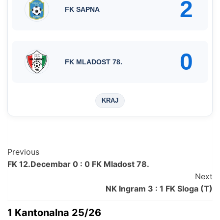
2
FK SAPNA
0
FK MLADOST 78.
KRAJ
Post
Previous
FK 12.Decembar 0 : 0 FK Mladost 78.
Navigation
Next
NK Ingram 3 : 1 FK Sloga (T)
1 Kantonalna 25/26