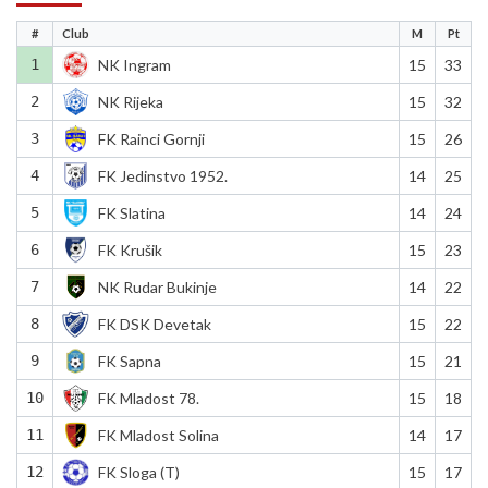
#
Club
M
Pt
1
NK Ingram
15
33
2
NK Rijeka
15
32
3
FK Rainci Gornji
15
26
4
FK Jedinstvo 1952.
14
25
5
FK Slatina
14
24
6
FK Krušik
15
23
7
NK Rudar Bukinje
14
22
8
FK DSK Devetak
15
22
9
FK Sapna
15
21
10
FK Mladost 78.
15
18
11
FK Mladost Solina
14
17
12
FK Sloga (T)
15
17