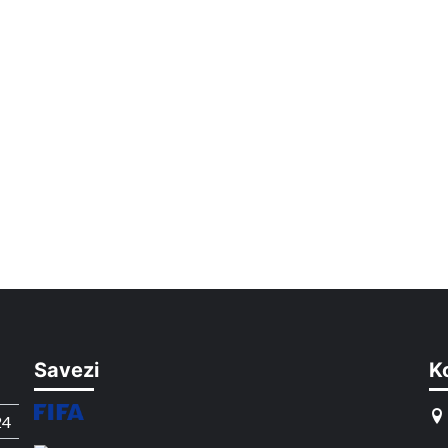
Savezi
K
24