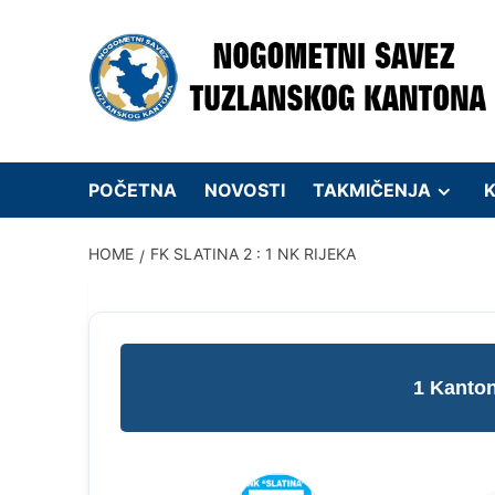
Skip
to
content
POČETNA
NOVOSTI
TAKMIČENJA
K
HOME
FK SLATINA 2 : 1 NK RIJEKA
1 Kanto