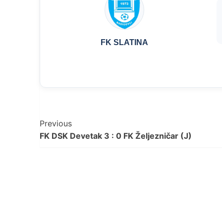
FK SLATINA
Post
Previous
FK DSK Devetak 3 : 0 FK Željezničar (J)
Navigation