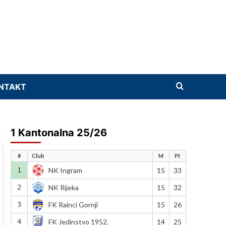
NTAKT
1 Kantonalna 25/26
#
Club
M
Pt
1
NK Ingram
15
33
2
NK Rijeka
15
32
3
FK Rainci Gornji
15
26
4
FK Jedinstvo 1952.
14
25