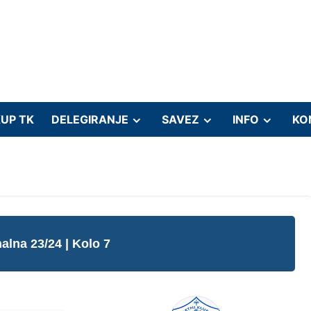
UP TK
DELEGIRANJE
SAVEZ
INFO
KO
nalna 23/24
| Kolo 7