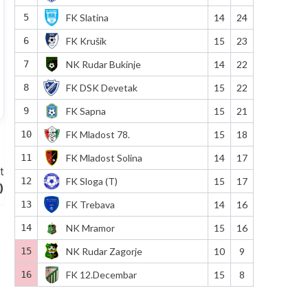
5
FK Slatina
14
24
6
FK Krušik
15
23
7
NK Rudar Bukinje
14
22
8
FK DSK Devetak
15
22
9
FK Sapna
15
21
10
FK Mladost 78.
15
18
11
FK Mladost Solina
14
17
t
12
FK Sloga (T)
15
17
)
13
FK Trebava
14
16
14
NK Mramor
15
16
15
NK Rudar Zagorje
10
9
16
FK 12.Decembar
15
8