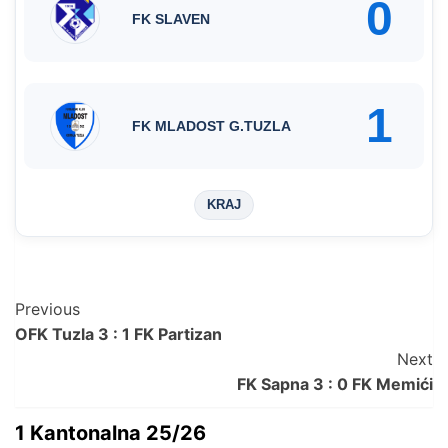
0
FK SLAVEN
1
FK MLADOST G.TUZLA
KRAJ
Post
Previous
OFK Tuzla 3 : 1 FK Partizan
Navigation
Next
FK Sapna 3 : 0 FK Memići
1 Kantonalna 25/26