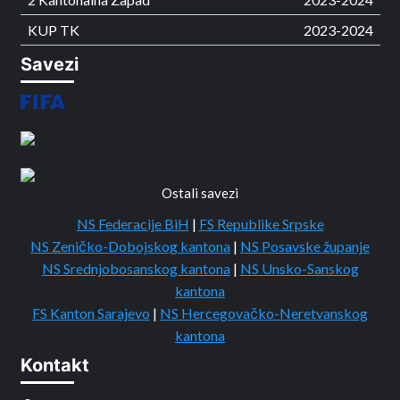
KUP TK
2023-2024
Savezi
Ostali savezi
NS Federacije BiH
|
FS Republike Srpske
NS Zeničko-Dobojskog kantona
|
NS Posavske županje
NS Srednjobosanskog kantona
|
NS Unsko-Sanskog
kantona
FS Kanton Sarajevo
|
NS Hercegovačko-Neretvanskog
kantona
Kontakt