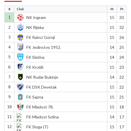
#
Club
M
Pt
1
NK Ingram
15
33
2
NK Rijeka
15
32
3
FK Rainci Gornji
15
26
4
FK Jedinstvo 1952.
14
25
5
FK Slatina
14
24
6
FK Krušik
15
23
7
NK Rudar Bukinje
14
22
8
FK DSK Devetak
15
22
9
FK Sapna
15
21
10
FK Mladost 78.
15
18
11
FK Mladost Solina
14
17
12
FK Sloga (T)
15
17