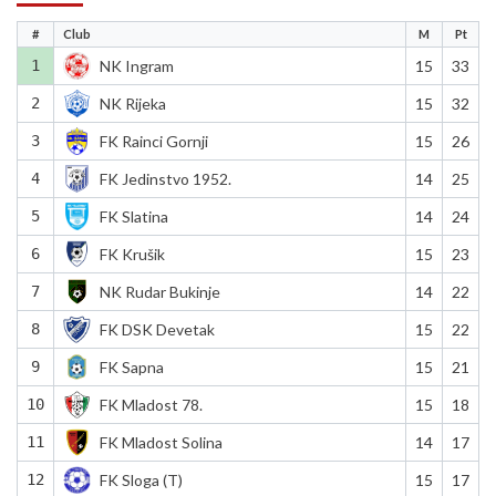
#
Club
M
Pt
1
NK Ingram
15
33
2
NK Rijeka
15
32
3
FK Rainci Gornji
15
26
4
FK Jedinstvo 1952.
14
25
5
FK Slatina
14
24
6
FK Krušik
15
23
7
NK Rudar Bukinje
14
22
8
FK DSK Devetak
15
22
9
FK Sapna
15
21
10
FK Mladost 78.
15
18
11
FK Mladost Solina
14
17
12
FK Sloga (T)
15
17