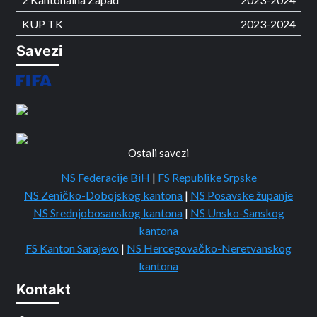
KUP TK
2023-2024
Savezi
Ostali savezi
NS Federacije BiH
|
FS Republike Srpske
NS Zeničko-Dobojskog kantona
|
NS Posavske županje
NS Srednjobosanskog kantona
|
NS Unsko-Sanskog
kantona
FS Kanton Sarajevo
|
NS Hercegovačko-Neretvanskog
kantona
Kontakt