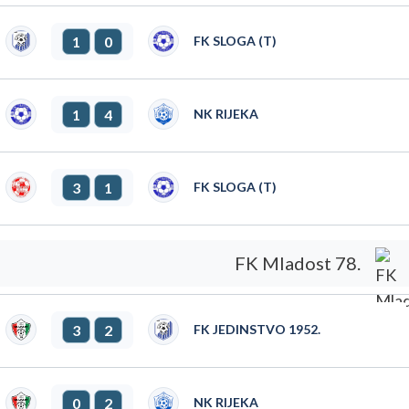
1
0
FK SLOGA (T)
1
4
NK RIJEKA
3
1
FK SLOGA (T)
FK Mladost 78.
3
2
FK JEDINSTVO 1952.
0
2
NK RIJEKA