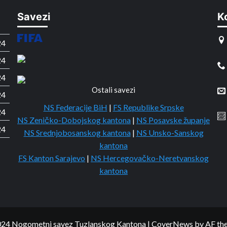
Savezi
K
24
24
24
Ostali savezi
24
NS Federacije BiH
|
FS Republike Srpske
24
NS Zeničko-Dobojskog kantona
|
NS Posavske županje
24
NS Srednjobosanskog kantona
|
NS Unsko-Sanskog
kantona
FS Kanton Sarajevo
|
NS Hercegovačko-Neretvanskog
kantona
24 Nogometni savez Tuzlanskog Kantona
|
CoverNews
by AF th