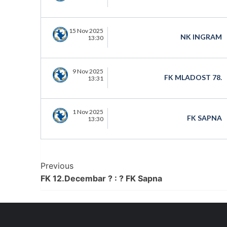
15 Nov 2025
NK INGRAM
13:30
9 Nov 2025
FK MLADOST 78.
13:31
1 Nov 2025
FK SAPNA
13:30
Post
Previous
FK 12.Decembar ? : ? FK Sapna
Navigation