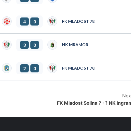
4
0
FK MLADOST 78.
3
0
NK MRAMOR
2
0
FK MLADOST 78.
Nex
FK Mladost Solina ? : ? NK Ingra