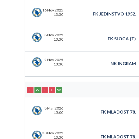
16 Nov 2025
FK JEDINSTVO 1952.
13:30
8 Nov 2025
FK SLOGA (T)
13:30
2 Nov 2025
NK INGRAM
13:30
L
W
L
L
W
8 Mar 2026
FK MLADOST 78.
15:00
30 Nov 2025
FK MLADOST 78.
13:30