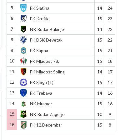
5
FK Slatina
14
24
6
FK Krušik
15
23
7
NK Rudar Bukinje
14
22
8
FK DSK Devetak
15
22
9
FK Sapna
15
21
10
FK Mladost 78.
15
18
11
FK Mladost Solina
14
17
12
FK Sloga (T)
15
17
13
FK Trebava
14
16
14
NK Mramor
15
16
15
NK Rudar Zagorje
10
9
16
FK 12.Decembar
15
8