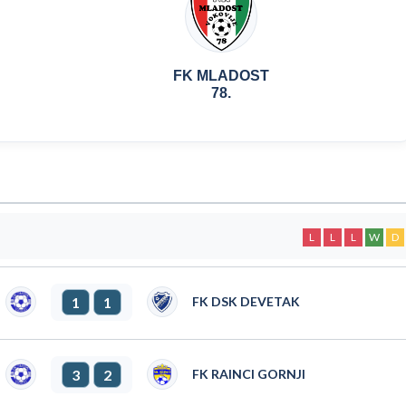
FK MLADOST
78.
L
L
L
W
D
1
1
FK DSK DEVETAK
3
2
FK RAINCI GORNJI