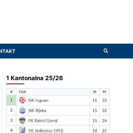
NTAKT
1 Kantonalna 25/26
#
Club
M
Pt
1
NK Ingram
15
33
2
NK Rijeka
15
32
3
FK Rainci Gornji
15
26
4
FK Jedinstvo 1952.
14
25