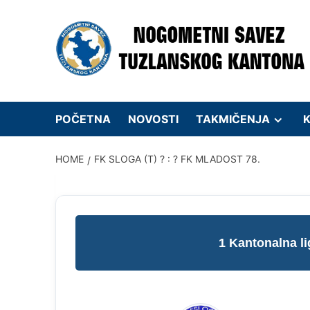
Skip
to
content
POČETNA
NOVOSTI
TAKMIČENJA
K
HOME
FK SLOGA (T) ? : ? FK MLADOST 78.
1 Kantonalna l