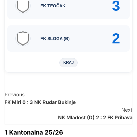
3
FK TEOČAK
2
FK SLOGA (B)
KRAJ
Post
Previous
FK Miri 0 : 3 NK Rudar Bukinje
Navigation
Next
NK Mladost (D) 2 : 2 FK Pribava
1 Kantonalna 25/26