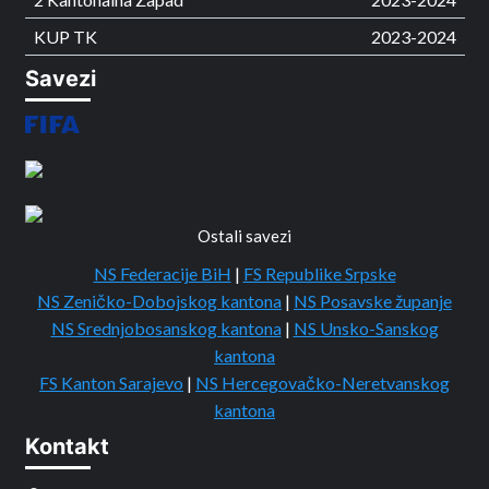
KUP TK
2023-2024
Savezi
Ostali savezi
NS Federacije BiH
|
FS Republike Srpske
NS Zeničko-Dobojskog kantona
|
NS Posavske županje
NS Srednjobosanskog kantona
|
NS Unsko-Sanskog
kantona
FS Kanton Sarajevo
|
NS Hercegovačko-Neretvanskog
kantona
Kontakt