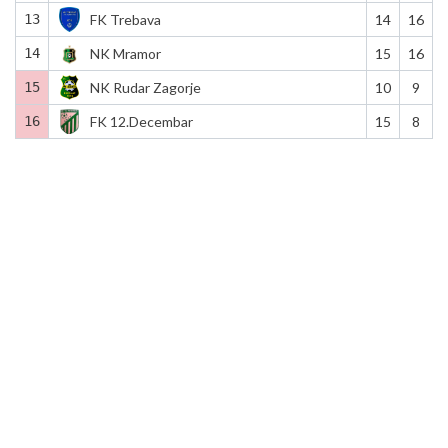
13
FK Trebava
14
16
14
NK Mramor
15
16
15
NK Rudar Zagorje
10
9
16
FK 12.Decembar
15
8