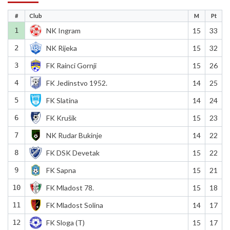
#
Club
M
Pt
1
NK Ingram
15
33
2
NK Rijeka
15
32
3
FK Rainci Gornji
15
26
4
FK Jedinstvo 1952.
14
25
5
FK Slatina
14
24
6
FK Krušik
15
23
7
NK Rudar Bukinje
14
22
8
FK DSK Devetak
15
22
9
FK Sapna
15
21
10
FK Mladost 78.
15
18
11
FK Mladost Solina
14
17
12
FK Sloga (T)
15
17