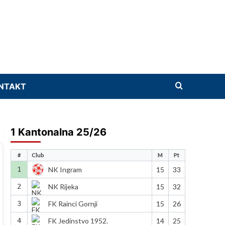
NTAKT
1 Kantonalna 25/26
#
Club
M
Pt
1
NK Ingram
15
33
2
NK Rijeka
15
32
3
FK Rainci Gornji
15
26
4
FK Jedinstvo 1952.
14
25