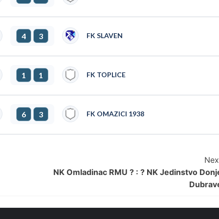
4
3
FK SLAVEN
1
1
FK TOPLICE
6
3
FK OMAZICI 1938
Nex
NK Omladinac RMU ? : ? NK Jedinstvo Donj
Dubrav