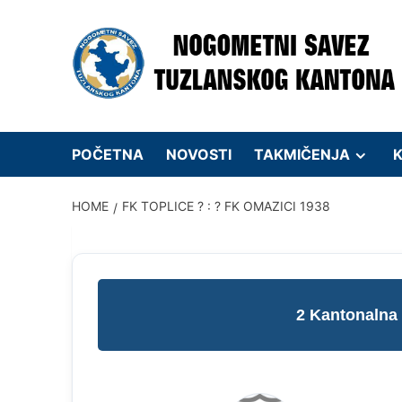
Skip
to
content
POČETNA
NOVOSTI
TAKMIČENJA
K
HOME
FK TOPLICE ? : ? FK OMAZICI 1938
2 Kantonalna