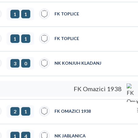
1
1
FK TOPLICE
1
1
FK TOPLICE
3
0
NK KONJUH KLADANJ
FK Omazici 1938
2
1
FK OMAZICI 1938
1
4
NK JABLANICA