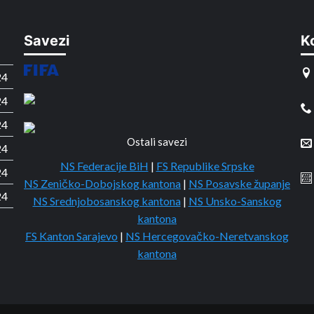
Savezi
K
24
24
24
Ostali savezi
24
NS Federacije BiH
|
FS Republike Srpske
24
NS Zeničko-Dobojskog kantona
|
NS Posavske županje
24
NS Srednjobosanskog kantona
|
NS Unsko-Sanskog
kantona
FS Kanton Sarajevo
|
NS Hercegovačko-Neretvanskog
kantona