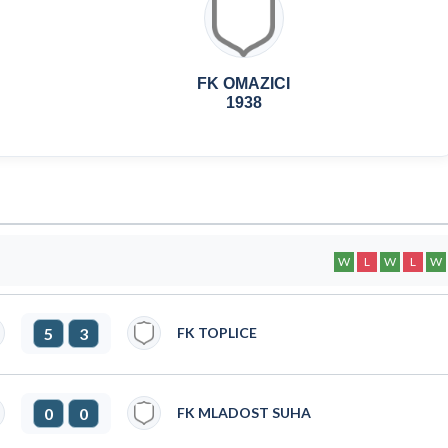
FK OMAZICI
1938
W
L
W
L
W
5
3
FK TOPLICE
0
0
FK MLADOST SUHA