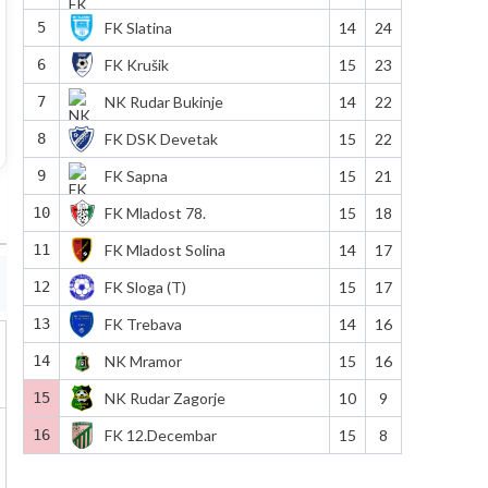
5
FK Slatina
14
24
6
FK Krušik
15
23
7
NK Rudar Bukinje
14
22
8
FK DSK Devetak
15
22
9
FK Sapna
15
21
10
FK Mladost 78.
15
18
11
FK Mladost Solina
14
17
12
FK Sloga (T)
15
17
13
FK Trebava
14
16
14
NK Mramor
15
16
15
NK Rudar Zagorje
10
9
16
FK 12.Decembar
15
8