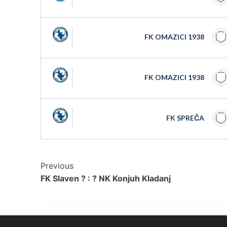
FK OMAZICI 1938
FK OMAZICI 1938
FK SPREČA
Post
Previous
FK Slaven ? : ? NK Konjuh Kladanj
Navigation