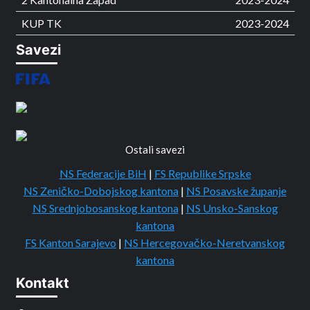
KUP TK
2023-2024
Savezi
Ostali savezi
NS Federacije BiH
|
FS Republike Srpske
NS Zeničko-Dobojskog kantona
|
NS Posavske županje
NS Srednjobosanskog kantona
|
NS Unsko-Sanskog
kantona
FS Kanton Sarajevo
|
NS Hercegovačko-Neretvanskog
kantona
Kontakt