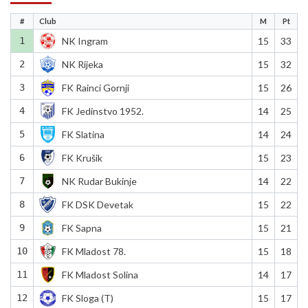
#
Club
M
Pt
1
NK Ingram
15
33
2
NK Rijeka
15
32
3
FK Rainci Gornji
15
26
4
FK Jedinstvo 1952.
14
25
5
FK Slatina
14
24
6
FK Krušik
15
23
7
NK Rudar Bukinje
14
22
8
FK DSK Devetak
15
22
9
FK Sapna
15
21
10
FK Mladost 78.
15
18
11
FK Mladost Solina
14
17
12
FK Sloga (T)
15
17