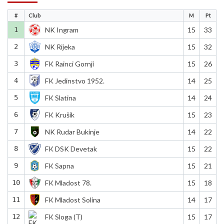
#
Club
M
Pt
1
NK Ingram
15
33
2
NK Rijeka
15
32
3
FK Rainci Gornji
15
26
4
FK Jedinstvo 1952.
14
25
5
FK Slatina
14
24
6
FK Krušik
15
23
7
NK Rudar Bukinje
14
22
8
FK DSK Devetak
15
22
9
FK Sapna
15
21
10
FK Mladost 78.
15
18
11
FK Mladost Solina
14
17
12
FK Sloga (T)
15
17