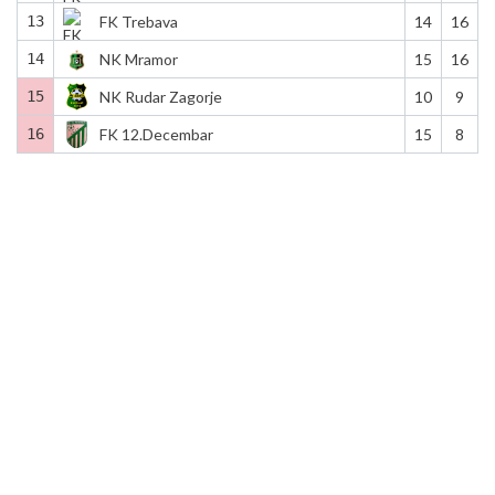
13
FK Trebava
14
16
14
NK Mramor
15
16
15
NK Rudar Zagorje
10
9
16
FK 12.Decembar
15
8