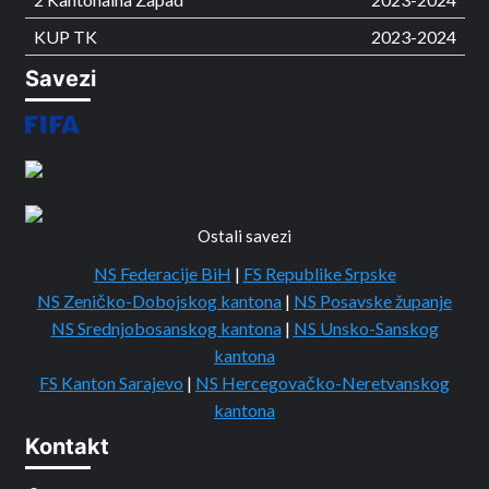
KUP TK
2023-2024
Savezi
Ostali savezi
NS Federacije BiH
|
FS Republike Srpske
NS Zeničko-Dobojskog kantona
|
NS Posavske županje
NS Srednjobosanskog kantona
|
NS Unsko-Sanskog
kantona
FS Kanton Sarajevo
|
NS Hercegovačko-Neretvanskog
kantona
Kontakt