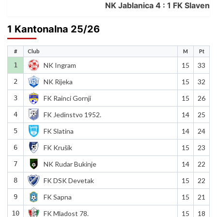
NK Jablanica 4 : 1 FK Slaven
1 Kantonalna 25/26
#
Club
M
Pt
1
NK Ingram
15
33
2
NK Rijeka
15
32
3
FK Rainci Gornji
15
26
4
FK Jedinstvo 1952.
14
25
5
FK Slatina
14
24
6
FK Krušik
15
23
7
NK Rudar Bukinje
14
22
8
FK DSK Devetak
15
22
9
FK Sapna
15
21
10
FK Mladost 78.
15
18