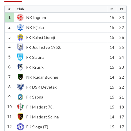
#
Club
M
Pt
1
NK Ingram
15
33
2
NK Rijeka
15
32
3
FK Rainci Gornji
15
26
4
FK Jedinstvo 1952.
14
25
5
FK Slatina
14
24
6
FK Krušik
15
23
7
NK Rudar Bukinje
14
22
8
FK DSK Devetak
15
22
9
FK Sapna
15
21
10
FK Mladost 78.
15
18
11
FK Mladost Solina
14
17
12
FK Sloga (T)
15
17