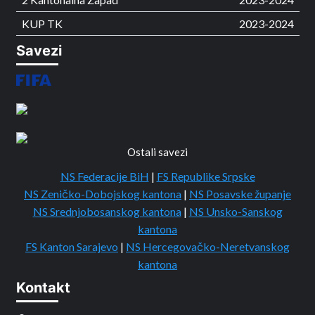
KUP TK
2023-2024
Savezi
Ostali savezi
NS Federacije BiH
|
FS Republike Srpske
NS Zeničko-Dobojskog kantona
|
NS Posavske županje
NS Srednjobosanskog kantona
|
NS Unsko-Sanskog
kantona
FS Kanton Sarajevo
|
NS Hercegovačko-Neretvanskog
kantona
Kontakt