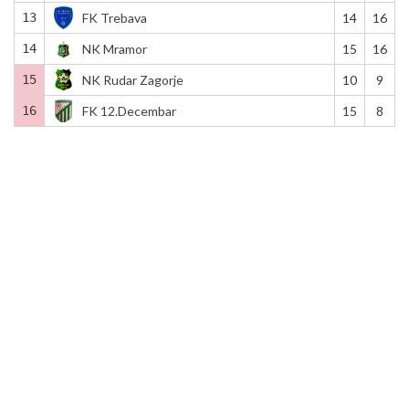
13
FK Trebava
14
16
14
NK Mramor
15
16
15
NK Rudar Zagorje
10
9
16
FK 12.Decembar
15
8