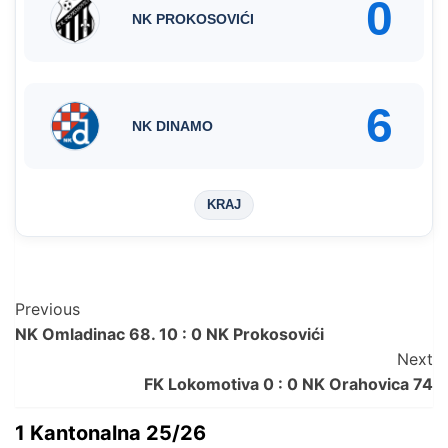
0
NK PROKOSOVIĆI
6
NK DINAMO
KRAJ
Post
Previous
NK Omladinac 68. 10 : 0 NK Prokosovići
Navigation
Next
FK Lokomotiva 0 : 0 NK Orahovica 74
1 Kantonalna 25/26