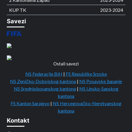
KUP TK
2023-2024
Savezi
Ostali savezi
NS Federacije BiH
|
FS Republike Srpske
NS Zeničko-Dobojskog kantona
|
NS Posavske županje
NS Srednjobosanskog kantona
|
NS Unsko-Sanskog
kantona
FS Kanton Sarajevo
|
NS Hercegovačko-Neretvanskog
kantona
Kontakt