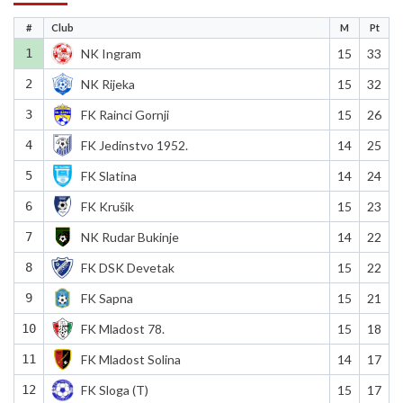
#
Club
M
Pt
1
NK Ingram
15
33
2
NK Rijeka
15
32
3
FK Rainci Gornji
15
26
4
FK Jedinstvo 1952.
14
25
5
FK Slatina
14
24
6
FK Krušik
15
23
7
NK Rudar Bukinje
14
22
8
FK DSK Devetak
15
22
9
FK Sapna
15
21
10
FK Mladost 78.
15
18
11
FK Mladost Solina
14
17
12
FK Sloga (T)
15
17