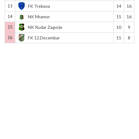
13
FK Trebava
14
16
14
NK Mramor
15
16
15
NK Rudar Zagorje
10
9
16
FK 12.Decembar
15
8