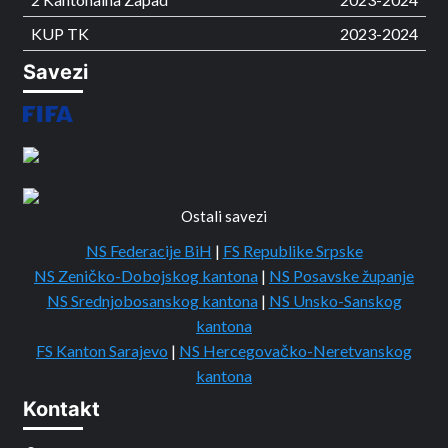
KUP TK
2023-2024
Savezi
Ostali savezi
NS Federacije BiH
|
FS Republike Srpske
NS Zeničko-Dobojskog kantona
|
NS Posavske županje
NS Srednjobosanskog kantona
|
NS Unsko-Sanskog
kantona
FS Kanton Sarajevo
|
NS Hercegovačko-Neretvanskog
kantona
Kontakt