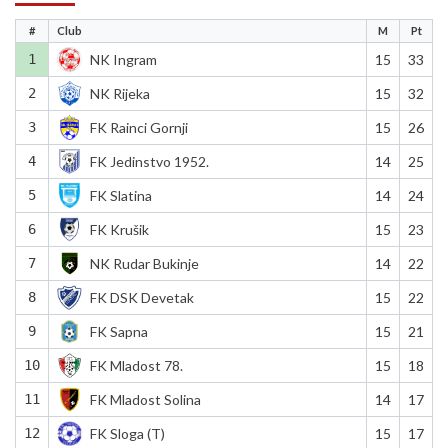
#
Club
M
Pt
1
NK Ingram
15
33
2
NK Rijeka
15
32
3
FK Rainci Gornji
15
26
4
FK Jedinstvo 1952.
14
25
5
FK Slatina
14
24
6
FK Krušik
15
23
7
NK Rudar Bukinje
14
22
8
FK DSK Devetak
15
22
9
FK Sapna
15
21
10
FK Mladost 78.
15
18
11
FK Mladost Solina
14
17
12
FK Sloga (T)
15
17