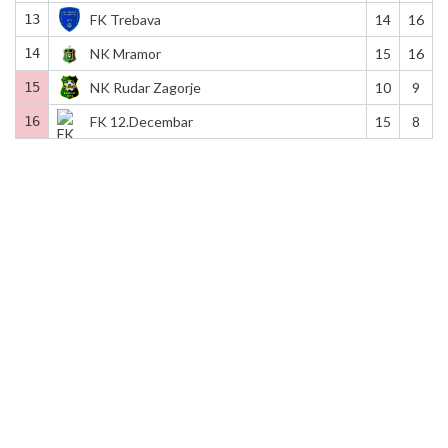
13
FK Trebava
14
16
14
NK Mramor
15
16
15
NK Rudar Zagorje
10
9
16
FK 12.Decembar
15
8