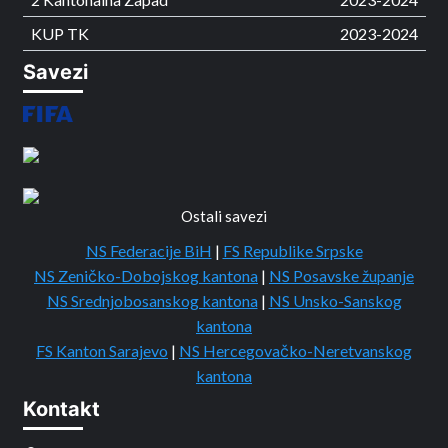
KUP TK
2023-2024
Savezi
Ostali savezi
NS Federacije BiH
|
FS Republike Srpske
NS Zeničko-Dobojskog kantona
|
NS Posavske županje
NS Srednjobosanskog kantona
|
NS Unsko-Sanskog
kantona
FS Kanton Sarajevo
|
NS Hercegovačko-Neretvanskog
kantona
Kontakt