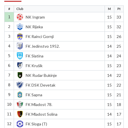
#
Club
M
Pt
1
NK Ingram
15
33
2
NK Rijeka
15
32
3
FK Rainci Gornji
15
26
4
FK Jedinstvo 1952.
14
25
5
FK Slatina
14
24
6
FK Krušik
15
23
7
NK Rudar Bukinje
14
22
8
FK DSK Devetak
15
22
9
FK Sapna
15
21
10
FK Mladost 78.
15
18
11
FK Mladost Solina
14
17
12
FK Sloga (T)
15
17