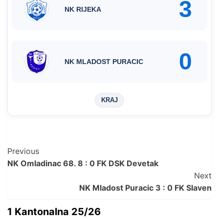
3
NK RIJEKA
0
NK MLADOST PURACIC
KRAJ
Post
Previous
NK Omladinac 68. 8 : 0 FK DSK Devetak
Navigation
Next
NK Mladost Puracic 3 : 0 FK Slaven
1 Kantonalna 25/26