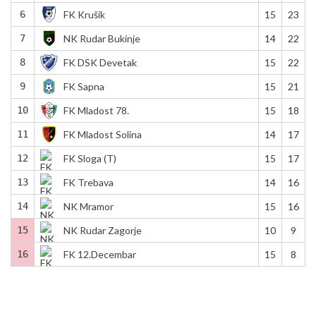
6
FK Krušik
15
23
7
NK Rudar Bukinje
14
22
8
FK DSK Devetak
15
22
9
FK Sapna
15
21
10
FK Mladost 78.
15
18
11
FK Mladost Solina
14
17
12
FK Sloga (T)
15
17
13
FK Trebava
14
16
14
NK Mramor
15
16
15
NK Rudar Zagorje
10
9
16
FK 12.Decembar
15
8