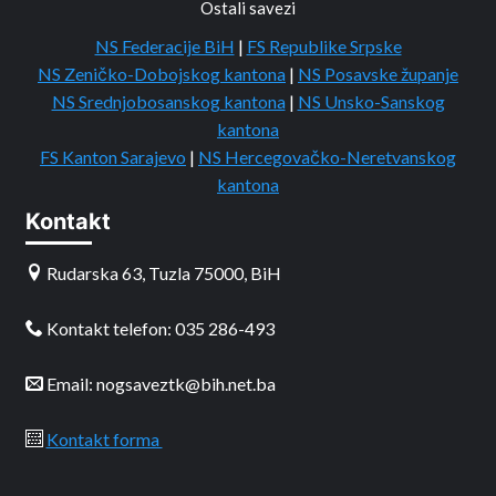
Ostali savezi
NS Federacije BiH
|
FS Republike Srpske
NS Zeničko-Dobojskog kantona
|
NS Posavske županje
NS Srednjobosanskog kantona
|
NS Unsko-Sanskog
kantona
FS Kanton Sarajevo
|
NS Hercegovačko-Neretvanskog
kantona
Kontakt
Rudarska 63, Tuzla 75000, BiH
Kontakt telefon: 035 286-493
Email: nogsaveztk@bih.net.ba
Kontakt forma