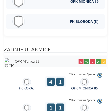
OFK MIONICA 85
FK SLOBODA (K)
ZADNJE UTAKMICE
OFK Mionica 85
L
W
L
W
D
2 Kantonalna Sjever
4
1
FK KORAJ
OFK MIONICA 85
2 Kantonalna Sjever
1
1