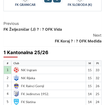
FK GRANICAR
FK SLOBODA (K)
Post
Previous
FK Željezničar (J) ? : ? OFK Vida
Navigation
Next
FK Koraj ? : ? OFK Međiđa
1 Kantonalna 25/26
#
Club
M
Pt
1
NK Ingram
15
33
2
NK Rijeka
15
32
3
FK Rainci Gornji
15
26
4
FK Jedinstvo 1952.
14
25
5
FK Slatina
14
24