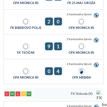
OFK MIONICA 85
FK 25.MAJ-UROŽA
2 Kantonalna Sjever
2
0
FK BIBEROVO POLJE
OFK MIONICA 85
2 Kantonalna Sjever
9
1
FK TEOČAK
OFK MIONICA 85
2 Kantonalna Sjever
0
4
OFK MIONICA 85
OFK MEĐIĐA
FK Sloboda (K)
L
W
L
D
W
2 Kantonalna Sjever