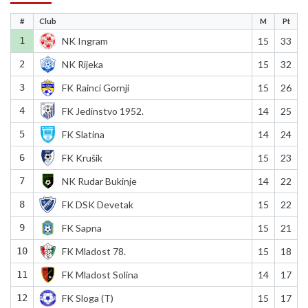
#
Club
M
Pt
1
NK Ingram
15
33
2
NK Rijeka
15
32
3
FK Rainci Gornji
15
26
4
FK Jedinstvo 1952.
14
25
5
FK Slatina
14
24
6
FK Krušik
15
23
7
NK Rudar Bukinje
14
22
8
FK DSK Devetak
15
22
9
FK Sapna
15
21
10
FK Mladost 78.
15
18
11
FK Mladost Solina
14
17
12
FK Sloga (T)
15
17