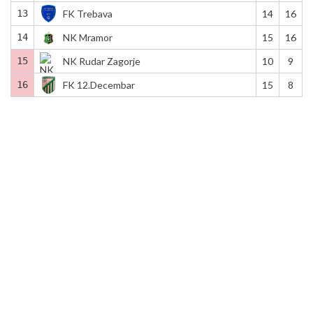
13
FK Trebava
14
16
14
NK Mramor
15
16
15
NK Rudar Zagorje
10
9
16
FK 12.Decembar
15
8