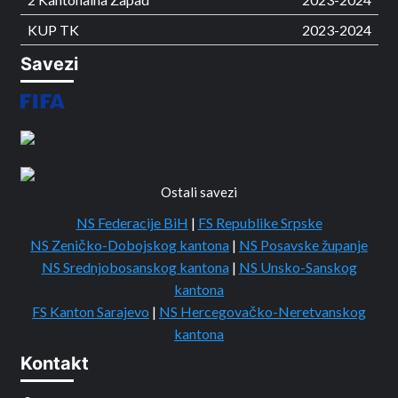
KUP TK
2023-2024
Savezi
Ostali savezi
NS Federacije BiH
|
FS Republike Srpske
NS Zeničko-Dobojskog kantona
|
NS Posavske županje
NS Srednjobosanskog kantona
|
NS Unsko-Sanskog
kantona
FS Kanton Sarajevo
|
NS Hercegovačko-Neretvanskog
kantona
Kontakt