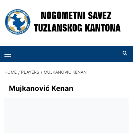
Skip
to
content
PRIMARY
MENU
HOME
PLAYERS
MUJKANOVIĆ KENAN
Mujkanović Kenan