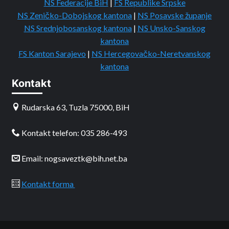
NS Federacije BiH
|
FS Republike Srpske
NS Zeničko-Dobojskog kantona
|
NS Posavske županje
NS Srednjobosanskog kantona
|
NS Unsko-Sanskog
kantona
FS Kanton Sarajevo
|
NS Hercegovačko-Neretvanskog
kantona
Kontakt
Rudarska 63, Tuzla 75000, BiH
Kontakt telefon: 035 286-493
Email: nogsaveztk@bih.net.ba
Kontakt forma