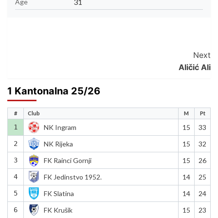
31
Age
Post
Next
Aličić Ali
Navigation
1 Kantonalna 25/26
#
Club
M
Pt
1
NK Ingram
15
33
2
NK Rijeka
15
32
3
FK Rainci Gornji
15
26
4
FK Jedinstvo 1952.
14
25
5
FK Slatina
14
24
6
FK Krušik
15
23