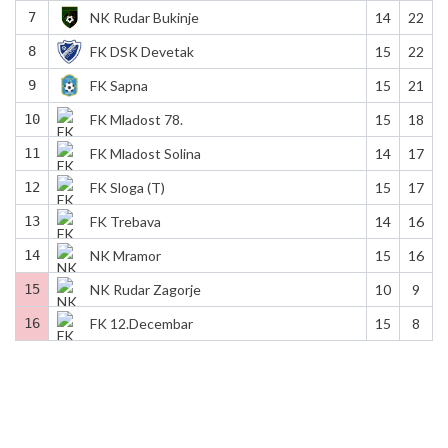
7
NK Rudar Bukinje
14
22
8
FK DSK Devetak
15
22
9
FK Sapna
15
21
10
FK Mladost 78.
15
18
11
FK Mladost Solina
14
17
12
FK Sloga (T)
15
17
13
FK Trebava
14
16
14
NK Mramor
15
16
15
NK Rudar Zagorje
10
9
16
FK 12.Decembar
15
8