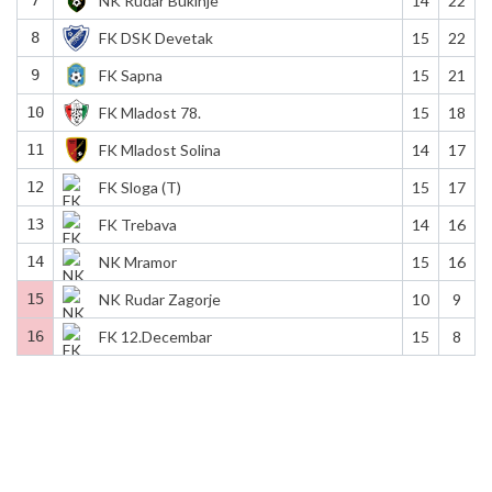
NK Rudar Bukinje
14
22
8
FK DSK Devetak
15
22
9
FK Sapna
15
21
10
FK Mladost 78.
15
18
11
FK Mladost Solina
14
17
12
FK Sloga (T)
15
17
13
FK Trebava
14
16
14
NK Mramor
15
16
15
NK Rudar Zagorje
10
9
16
FK 12.Decembar
15
8