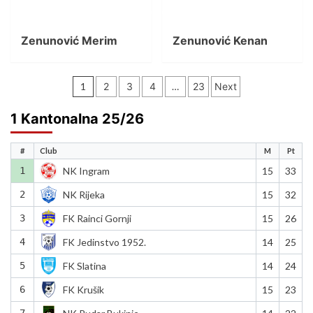
Zenunović Merim
Zenunović Kenan
Posts
1
2
3
4
…
23
Next
pagination
1 Kantonalna 25/26
#
Club
M
Pt
1
NK Ingram
15
33
2
NK Rijeka
15
32
3
FK Rainci Gornji
15
26
4
FK Jedinstvo 1952.
14
25
5
FK Slatina
14
24
6
FK Krušik
15
23
7