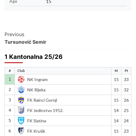
15
Age
Post
Previous
Tursunović Semir
Navigation
1 Kantonalna 25/26
#
Club
M
Pt
1
NK Ingram
15
33
2
NK Rijeka
15
32
3
FK Rainci Gornji
15
26
4
FK Jedinstvo 1952.
14
25
5
FK Slatina
14
24
6
FK Krušik
15
23