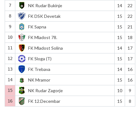
7
NK Rudar Bukinje
14
22
8
FK DSK Devetak
15
22
9
FK Sapna
15
21
10
FK Mladost 78.
15
18
11
FK Mladost Solina
14
17
12
FK Sloga (T)
15
17
13
FK Trebava
14
16
14
NK Mramor
15
16
15
NK Rudar Zagorje
10
9
16
FK 12.Decembar
15
8