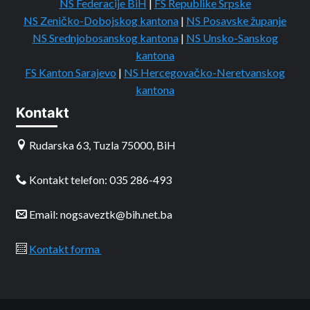
NS Federacije BiH
|
FS Republike Srpske
NS Zeničko-Dobojskog kantona
|
NS Posavske županje
NS Srednjobosanskog kantona
|
NS Unsko-Sanskog
kantona
FS Kanton Sarajevo
|
NS Hercegovačko-Neretvanskog
kantona
Kontakt
Rudarska 63, Tuzla 75000, BiH
Kontakt telefon: 035 286-493
Email: nogsaveztk@bih.net.ba
Kontakt forma