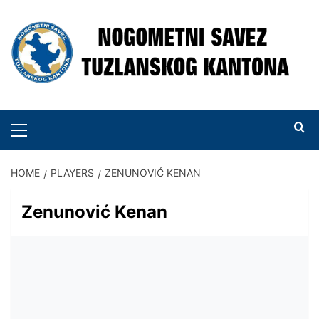
Skip
to
content
PRIMARY
MENU
HOME
PLAYERS
ZENUNOVIĆ KENAN
Zenunović Kenan