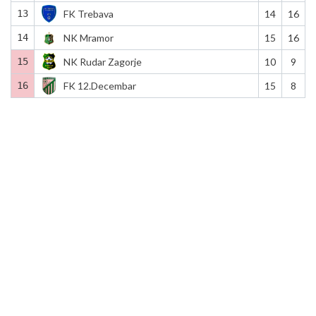
13
FK Trebava
14
16
14
NK Mramor
15
16
15
NK Rudar Zagorje
10
9
16
FK 12.Decembar
15
8