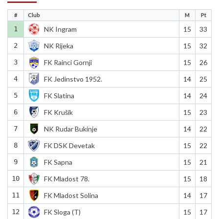
#
Club
M
Pt
1
NK Ingram
15
33
2
NK Rijeka
15
32
3
FK Rainci Gornji
15
26
4
FK Jedinstvo 1952.
14
25
5
FK Slatina
14
24
6
FK Krušik
15
23
7
NK Rudar Bukinje
14
22
8
FK DSK Devetak
15
22
9
FK Sapna
15
21
10
FK Mladost 78.
15
18
11
FK Mladost Solina
14
17
12
FK Sloga (T)
15
17