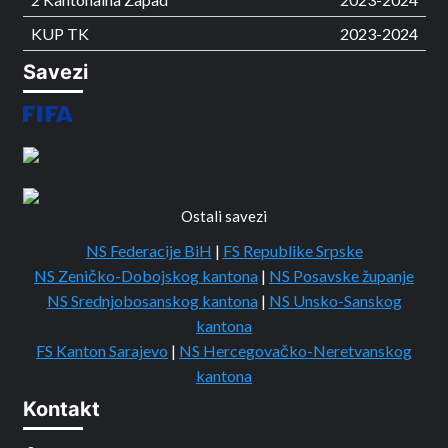
KUP TK
2023-2024
Savezi
Ostali savezi
NS Federacije BiH
|
FS Republike Srpske
NS Zeničko-Dobojskog kantona
|
NS Posavske županje
NS Srednjobosanskog kantona
|
NS Unsko-Sanskog
kantona
FS Kanton Sarajevo
|
NS Hercegovačko-Neretvanskog
kantona
Kontakt