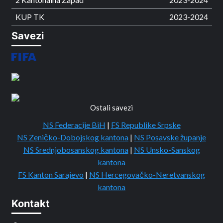
KUP TK
2023-2024
Savezi
Ostali savezi
NS Federacije BiH
|
FS Republike Srpske
NS Zeničko-Dobojskog kantona
|
NS Posavske županje
NS Srednjobosanskog kantona
|
NS Unsko-Sanskog
kantona
FS Kanton Sarajevo
|
NS Hercegovačko-Neretvanskog
kantona
Kontakt