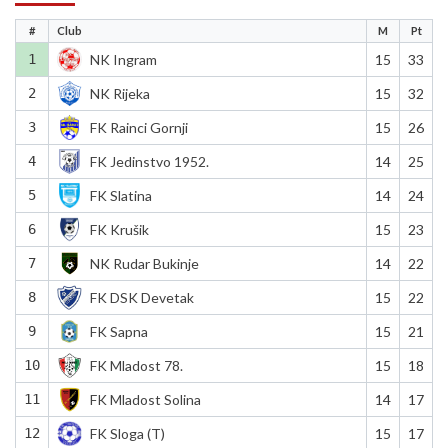
#
Club
M
Pt
1
NK Ingram
15
33
2
NK Rijeka
15
32
3
FK Rainci Gornji
15
26
4
FK Jedinstvo 1952.
14
25
5
FK Slatina
14
24
6
FK Krušik
15
23
7
NK Rudar Bukinje
14
22
8
FK DSK Devetak
15
22
9
FK Sapna
15
21
10
FK Mladost 78.
15
18
11
FK Mladost Solina
14
17
12
FK Sloga (T)
15
17