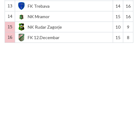
13
FK Trebava
14
16
14
NK Mramor
15
16
15
NK Rudar Zagorje
10
9
16
FK 12.Decembar
15
8