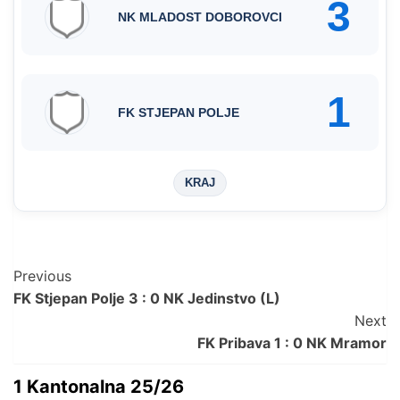
3
NK MLADOST DOBOROVCI
1
FK STJEPAN POLJE
KRAJ
Post
Previous
FK Stjepan Polje 3 : 0 NK Jedinstvo (L)
Navigation
Next
FK Pribava 1 : 0 NK Mramor
1 Kantonalna 25/26