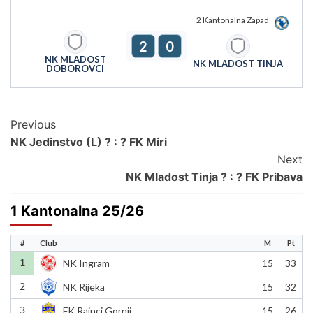
2 Kantonalna Zapad
2
0
NK MLADOST
NK MLADOST TINJA
DOBOROVCI
Post
Previous
NK Jedinstvo (L) ? : ? FK Miri
Navigation
Next
NK Mladost Tinja ? : ? FK Pribava
1 Kantonalna 25/26
#
Club
M
Pt
1
NK Ingram
15
33
2
NK Rijeka
15
32
3
FK Rainci Gornji
15
26