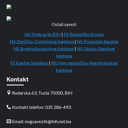
Ostali savezi
NS Federacije BiH
|
FS Republike Srpske
NS Zeničko-Dobojskog kantona
|
NS Posavske županje
NS Srednjobosanskog kantona
|
NS Unsko-Sanskog
kantona
FS Kanton Sarajevo
|
NS Hercegovačko-Neretvanskog
kantona
Kontakt
Rudarska 63, Tuzla 75000, BiH
Kontakt telefon: 035 286-493
Email: nogsaveztk@bih.net.ba