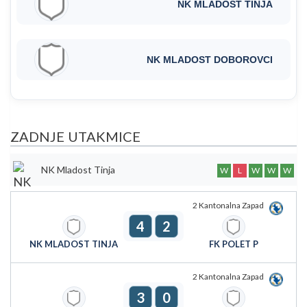
NK MLADOST TINJA
NK MLADOST DOBOROVCI
ZADNJE UTAKMICE
NK Mladost Tinja
W
L
W
W
W
2 Kantonalna Zapad
4
2
NK MLADOST TINJA
FK POLET P
2 Kantonalna Zapad
3
0