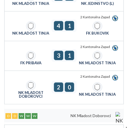
NK MLADOST TINJA
NK JEDINSTVO (L)
2 Kantonalna Zapad
4
1
NK MLADOST TINJA
FK BUKOVIK
2 Kantonalna Zapad
3
1
FK PRIBAVA
NK MLADOST TINJA
2 Kantonalna Zapad
2
0
NK MLADOST
NK MLADOST TINJA
DOBOROVCI
NK Mladost Doborovci
D
D
W
W
W