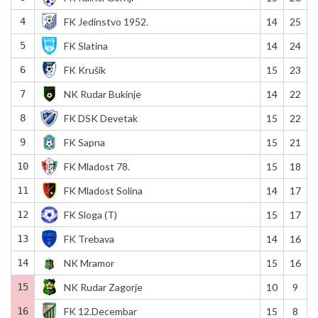
4
FK Jedinstvo 1952.
14
25
5
FK Slatina
14
24
6
FK Krušik
15
23
7
NK Rudar Bukinje
14
22
8
FK DSK Devetak
15
22
9
FK Sapna
15
21
10
FK Mladost 78.
15
18
11
FK Mladost Solina
14
17
12
FK Sloga (T)
15
17
13
FK Trebava
14
16
14
NK Mramor
15
16
15
NK Rudar Zagorje
10
9
16
FK 12.Decembar
15
8