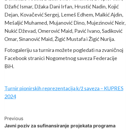
Džafić Ismar, Džaka Dani Irfan, Hrustić Nadin, Kojić
Dejan, Kovačević Sergej, Lemeš Edhem, Malkić Ajdin,
Mešaljić Muhamed, Mujanović Dino, Mujezinović Neir,
Nukić Dževad, Omerović Maid, Pavić Ivano, Sadiković
Omar, Sinanović Maid, Žigić Mustafa i Žigić Nurija.
Fotogaleriju sa turnira možete pogledati na zvaničnoj
Facebook stranici Nogometnog saveza Federacije
BiH.
Turnir pionirskih reprezentacija k/ž saveza – KUPRES
2024
Post
Previous
Javni poziv za sufinansiranje projekata programa
Navigation