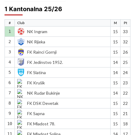
1 Kantonalna 25/26
#
Club
M
Pt
1
NK Ingram
15
33
2
NK Rijeka
15
32
3
FK Rainci Gornji
15
26
4
FK Jedinstvo 1952.
14
25
5
FK Slatina
14
24
6
FK Krušik
15
23
7
NK Rudar Bukinje
14
22
8
FK DSK Devetak
15
22
9
FK Sapna
15
21
10
FK Mladost 78.
15
18
11
FK Mladost Solina
14
17