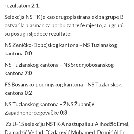
rezultatom 2:1.
Selekcija NS TK je kao drugoplasirana ekipa grupe B
ostvarila plasman za borbu za treće mjesto, a u grupi
su postigli sljedeće rezultate:
NS Zeničko-Dobojskog kantona – NS Tuzlanskog
kantona
0:0
NS Tuzlanskog kantona – NS Srednjobosanskog
kantona
7:0
FS Bosansko-podrinjskog kantona – NS Tuzlanskog
kantona
0:2
NS Tuzlanskog kantona – ŽNS Županije
Zapadnohercegovačke
0:3
Za U-15 selekciju NSTK-A nastupali su:Alihodžić Emel,
Damadžić Vedad, Dizdarević Muhamed, Dropić Aldin,