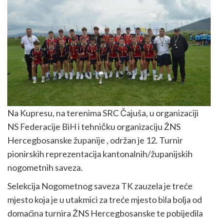
Na Kupresu, na terenima SRC Čajuša, u organizaciji
NS Federacije BiH i tehničku organizaciju ŽNS
Hercegbosanske županije , održan je 12. Turnir
pionirskih reprezentacija kantonalnih/županijskih
nogometnih saveza.
Selekcija Nogometnog saveza TK zauzela je treće
mjesto koja je u utakmici za treće mjesto bila bolja od
domaćina turnira ŽNS Hercegbosanske te pobijedila