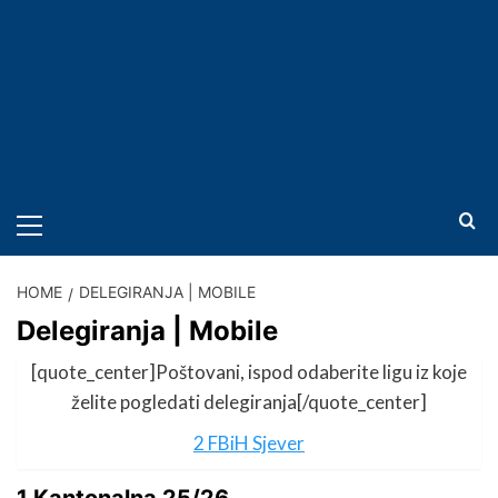
PRIMARY
MENU
HOME
DELEGIRANJA | MOBILE
Delegiranja | Mobile
[quote_center]Poštovani, ispod odaberite ligu iz koje
želite pogledati delegiranja[/quote_center]
2 FBiH Sjever
1 Kantonalna 25/26