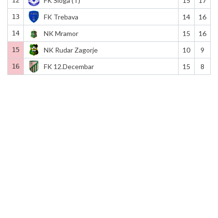
FK Sloga (T)
15
17
13
FK Trebava
14
16
14
NK Mramor
15
16
15
NK Rudar Zagorje
10
9
16
FK 12.Decembar
15
8