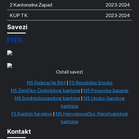
2 Kantonalna Zapad
2023-2024
KUP TK
2023-2024
Savezi
Ostali savezi
NS Federacije BiH
|
FS Republike Srpske
NS Zeničko-Dobojskog kantona
|
NS Posavske županje
NS Srednjobosanskog kantona
|
NS Unsko-Sanskog
kantona
FS Kanton Sarajevo
|
NS Hercegovačko-Neretvanskog
kantona
Kontakt