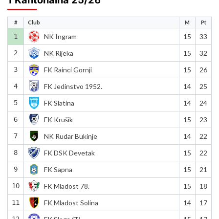
#
Club
M
Pt
1
NK Ingram
15
33
2
NK Rijeka
15
32
3
FK Rainci Gornji
15
26
4
FK Jedinstvo 1952.
14
25
5
FK Slatina
14
24
6
FK Krušik
15
23
7
NK Rudar Bukinje
14
22
8
FK DSK Devetak
15
22
9
FK Sapna
15
21
10
FK Mladost 78.
15
18
11
FK Mladost Solina
14
17
12