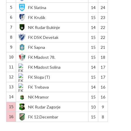
5
FK Slatina
14
24
6
FK Krušik
15
23
7
NK Rudar Bukinje
14
22
8
FK DSK Devetak
15
22
9
FK Sapna
15
21
10
FK Mladost 78.
15
18
11
FK Mladost Solina
14
17
12
FK Sloga (T)
15
17
13
FK Trebava
14
16
14
NK Mramor
15
16
15
NK Rudar Zagorje
10
9
16
FK 12.Decembar
15
8