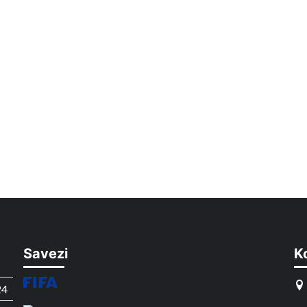
Savezi
K
24