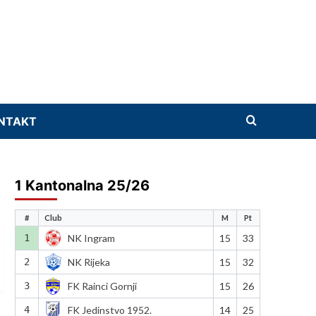
NTAKT
1 Kantonalna 25/26
#
Club
M
Pt
1
NK Ingram
15
33
2
NK Rijeka
15
32
3
FK Rainci Gornji
15
26
4
FK Jedinstvo 1952.
14
25