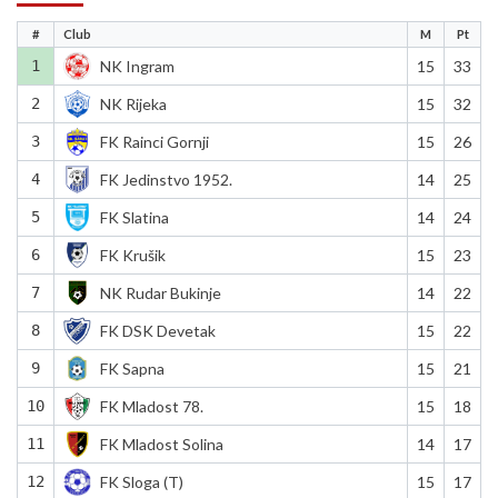
#
Club
M
Pt
1
NK Ingram
15
33
2
NK Rijeka
15
32
3
FK Rainci Gornji
15
26
4
FK Jedinstvo 1952.
14
25
5
FK Slatina
14
24
6
FK Krušik
15
23
7
NK Rudar Bukinje
14
22
8
FK DSK Devetak
15
22
9
FK Sapna
15
21
10
FK Mladost 78.
15
18
11
FK Mladost Solina
14
17
12
FK Sloga (T)
15
17