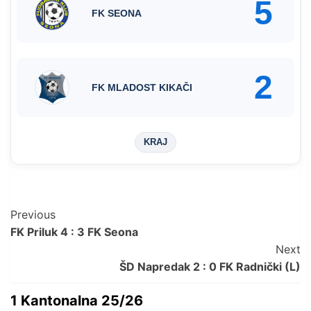
5
FK SEONA
2
FK MLADOST KIKAČI
KRAJ
Post
Previous
FK Priluk 4 : 3 FK Seona
Navigation
Next
ŠD Napredak 2 : 0 FK Radnički (L)
1 Kantonalna 25/26