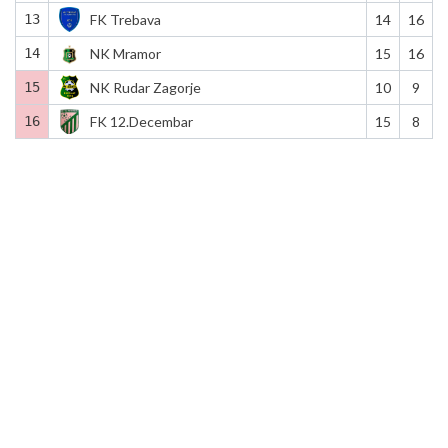
13
FK Trebava
14
16
14
NK Mramor
15
16
15
NK Rudar Zagorje
10
9
16
FK 12.Decembar
15
8