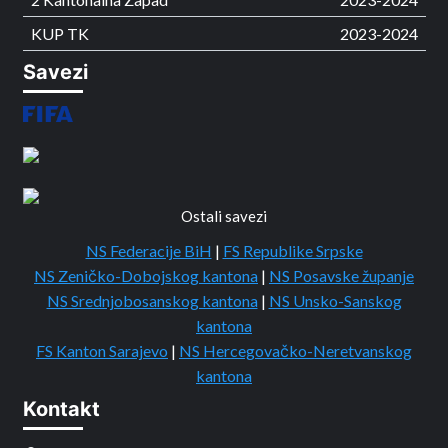
KUP TK
2023-2024
Savezi
Ostali savezi
NS Federacije BiH
|
FS Republike Srpske
NS Zeničko-Dobojskog kantona
|
NS Posavske županje
NS Srednjobosanskog kantona
|
NS Unsko-Sanskog
kantona
FS Kanton Sarajevo
|
NS Hercegovačko-Neretvanskog
kantona
Kontakt