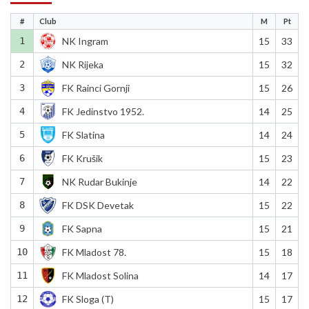
#
Club
M
Pt
1
NK Ingram
15
33
2
NK Rijeka
15
32
3
FK Rainci Gornji
15
26
4
FK Jedinstvo 1952.
14
25
5
FK Slatina
14
24
6
FK Krušik
15
23
7
NK Rudar Bukinje
14
22
8
FK DSK Devetak
15
22
9
FK Sapna
15
21
10
FK Mladost 78.
15
18
11
FK Mladost Solina
14
17
12
FK Sloga (T)
15
17