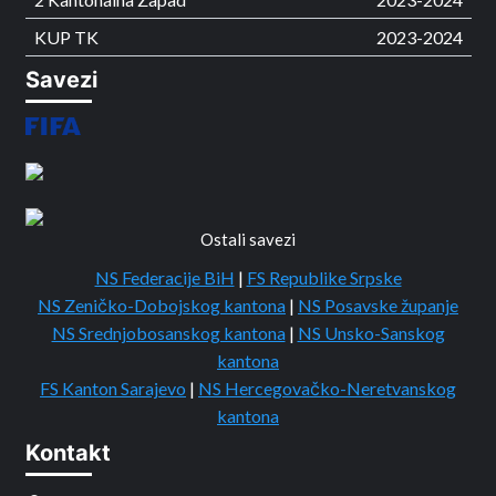
KUP TK
2023-2024
Savezi
Ostali savezi
NS Federacije BiH
|
FS Republike Srpske
NS Zeničko-Dobojskog kantona
|
NS Posavske županje
NS Srednjobosanskog kantona
|
NS Unsko-Sanskog
kantona
FS Kanton Sarajevo
|
NS Hercegovačko-Neretvanskog
kantona
Kontakt