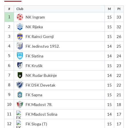
#
Club
M
Pt
1
NK Ingram
15
33
2
NK Rijeka
15
32
3
FK Rainci Gornji
15
26
4
FK Jedinstvo 1952.
14
25
5
FK Slatina
14
24
6
FK Krušik
15
23
7
NK Rudar Bukinje
14
22
8
FK DSK Devetak
15
22
9
FK Sapna
15
21
10
FK Mladost 78.
15
18
11
FK Mladost Solina
14
17
12
FK Sloga (T)
15
17