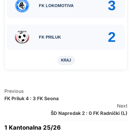
3
FK LOKOMOTIVA
2
FK PRILUK
KRAJ
Post
Previous
FK Priluk 4 : 3 FK Seona
Navigation
Next
ŠD Napredak 2 : 0 FK Radnički (L)
1 Kantonalna 25/26