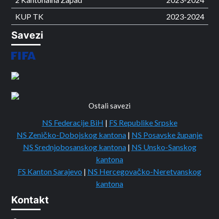
KUP TK
2023-2024
Savezi
Ostali savezi
NS Federacije BiH
|
FS Republike Srpske
NS Zeničko-Dobojskog kantona
|
NS Posavske županje
NS Srednjobosanskog kantona
|
NS Unsko-Sanskog
kantona
FS Kanton Sarajevo
|
NS Hercegovačko-Neretvanskog
kantona
Kontakt