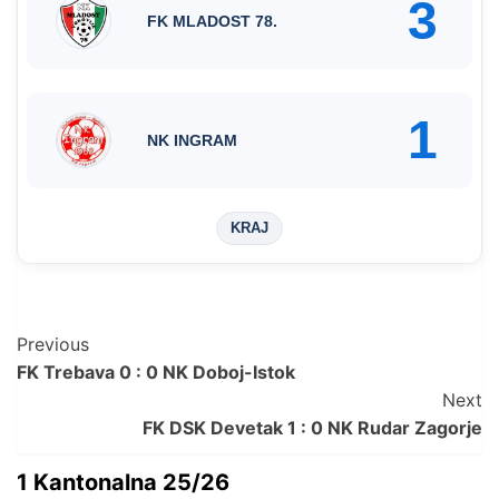
3
FK MLADOST 78.
1
NK INGRAM
KRAJ
Post
Previous
FK Trebava 0 : 0 NK Doboj-Istok
Navigation
Next
FK DSK Devetak 1 : 0 NK Rudar Zagorje
1 Kantonalna 25/26