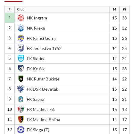
#
Club
M
Pt
1
NK Ingram
15
33
2
NK Rijeka
15
32
3
FK Rainci Gornji
15
26
4
FK Jedinstvo 1952.
14
25
5
FK Slatina
14
24
6
FK Krušik
15
23
7
NK Rudar Bukinje
14
22
8
FK DSK Devetak
15
22
9
FK Sapna
15
21
10
FK Mladost 78.
15
18
11
FK Mladost Solina
14
17
12
FK Sloga (T)
15
17