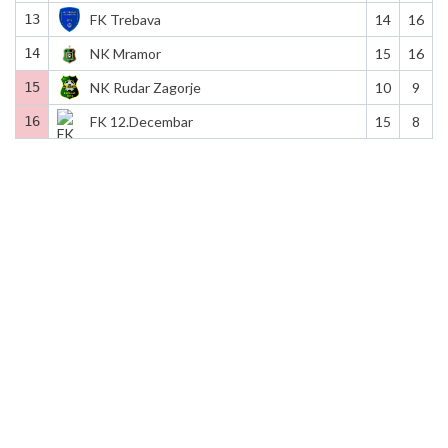
13
FK Trebava
14
16
14
NK Mramor
15
16
15
NK Rudar Zagorje
10
9
16
FK 12.Decembar
15
8