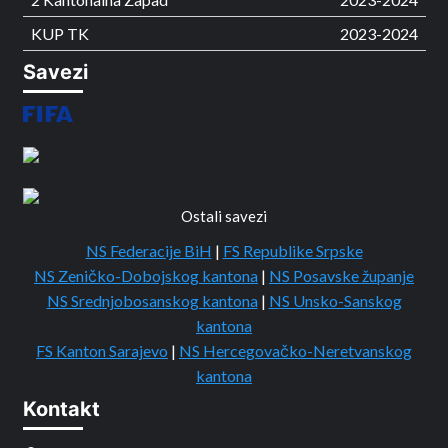
KUP TK
2023-2024
Savezi
Ostali savezi
NS Federacije BiH
|
FS Republike Srpske
NS Zeničko-Dobojskog kantona
|
NS Posavske županje
NS Srednjobosanskog kantona
|
NS Unsko-Sanskog
kantona
FS Kanton Sarajevo
|
NS Hercegovačko-Neretvanskog
kantona
Kontakt